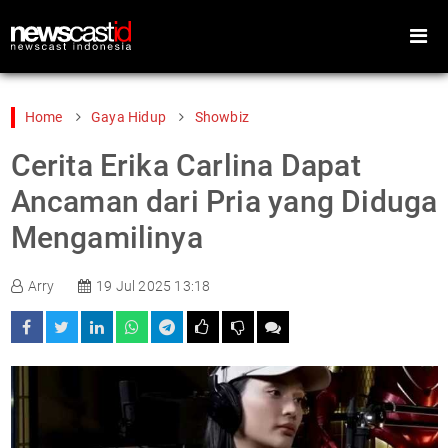
Home
Gaya Hidup
Showbiz
Cerita Erika Carlina Dapat
Home
Peristiwa
Ancaman dari Pria yang Diduga
Gaya Hidup
Teknologi
Mengamilinya
Games
Sports
Arry
19 Jul 2025 13:18
Foto
Video
Indeks
Cari