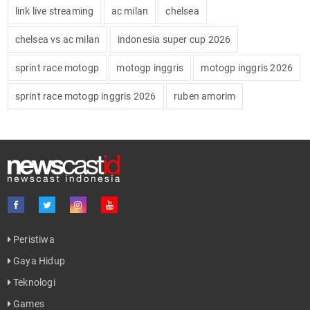
link live streaming
ac milan
chelsea
chelsea vs ac milan
indonesia super cup 2026
sprint race motogp
motogp inggris
motogp inggris 2026
sprint race motogp inggris 2026
ruben amorim
Peristiwa
Gaya Hidup
Teknologi
Games