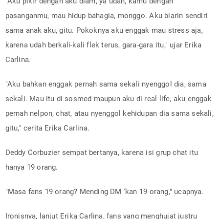
"Aku pikir dengan aku diam, ya udah, kamu dengan
pasanganmu, mau hidup bahagia, monggo. Aku biarin sendiri
sama anak aku, gitu. Pokoknya aku enggak mau stress aja,
karena udah berkali-kali flek terus, gara-gara itu," ujar Erika
Carlina.
"Aku bahkan enggak pernah sama sekali nyenggol dia, sama
sekali. Mau itu di sosmed maupun aku di real life, aku enggak
pernah nelpon, chat, atau nyenggol kehidupan dia sama sekali,
gitu," cerita Erika Carlina.
Deddy Corbuzier sempat bertanya, karena isi grup chat itu
hanya 19 orang.
"Masa fans 19 orang? Mending DM 'kan 19 orang," ucapnya.
Ironisnya, lanjut Erika Carlina, fans yang menghujat justru