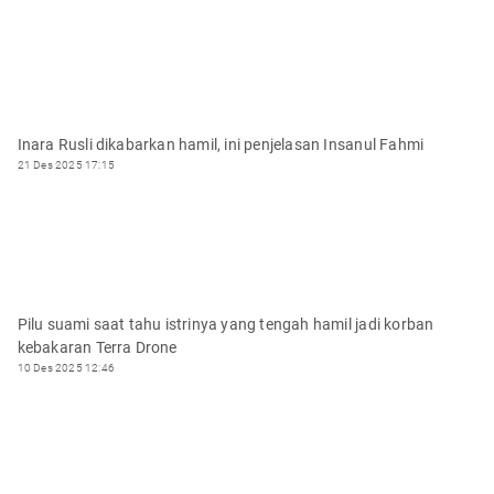
Inara Rusli dikabarkan hamil, ini penjelasan Insanul Fahmi
21 Des 2025 17:15
Pilu suami saat tahu istrinya yang tengah hamil jadi korban
kebakaran Terra Drone
10 Des 2025 12:46