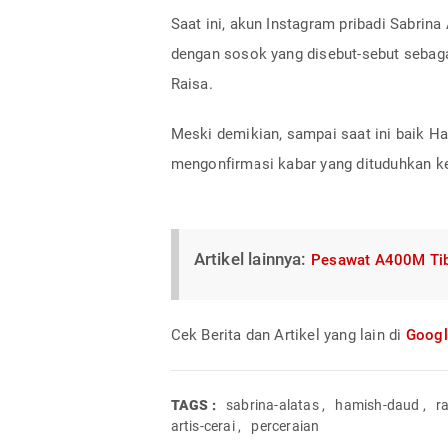
Saat ini, akun Instagram pribadi Sabrin
dengan sosok yang disebut-sebut sebag
Raisa.
Meski demikian, sampai saat ini baik 
mengonfirmasi kabar yang dituduhkan k
Artikel lainnya:
Pesawat A400M Tiba 
Cek Berita dan Artikel yang lain di
Goog
TAGS :
sabrina-alatas
,
hamish-daud
,
r
artis-cerai
,
perceraian