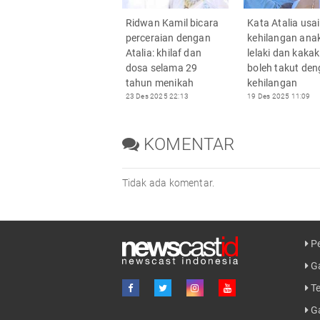
Ridwan Kamil bicara
Kata Atalia usai
perceraian dengan
kehilangan ana
Atalia: khilaf dan
lelaki dan kakak
dosa selama 29
boleh takut de
tahun menikah
kehilangan
23 Des 2025 22:13
19 Des 2025 11:09
KOMENTAR
Tidak ada komentar.
Pe
Ga
Te
G