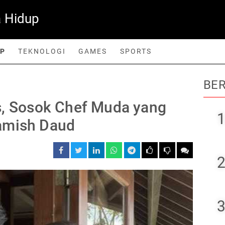
 Hidup
UP
TEKNOLOGI
GAMES
SPORTS
BER
orts
s, Sosok Chef Muda yang
1
amish Daud
2
3