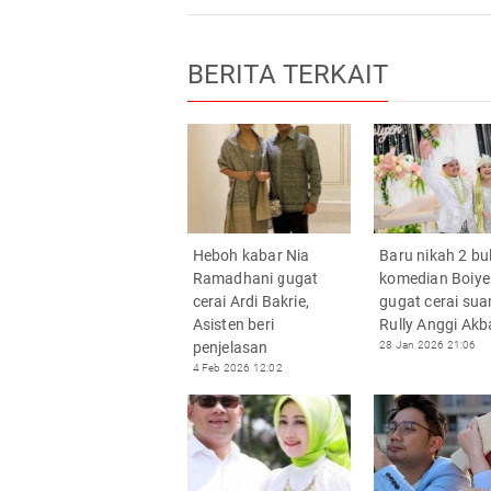
BERITA TERKAIT
Heboh kabar Nia
Baru nikah 2 bu
Ramadhani gugat
komedian Boiye
cerai Ardi Bakrie,
gugat cerai sua
Asisten beri
Rully Anggi Akb
penjelasan
28 Jan 2026 21:06
4 Feb 2026 12:02