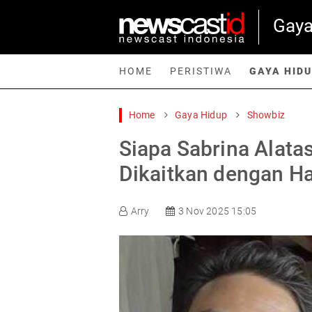
Gaya
HOME
PERISTIWA
GAYA HID
Home
Gaya Hidup
Showbiz
Home
Peristiwa
Gaya Hidup
Teknologi
Games
Sp
Siapa Sabrina Alata
Dikaitkan dengan H
Arry
3 Nov 2025 15:05