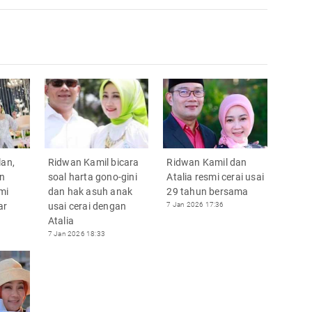
lan,
Ridwan Kamil bicara
Ridwan Kamil dan
n
soal harta gono-gini
Atalia resmi cerai usai
mi
dan hak asuh anak
29 tahun bersama
ar
usai cerai dengan
7 Jan 2026 17:36
Atalia
7 Jan 2026 18:33