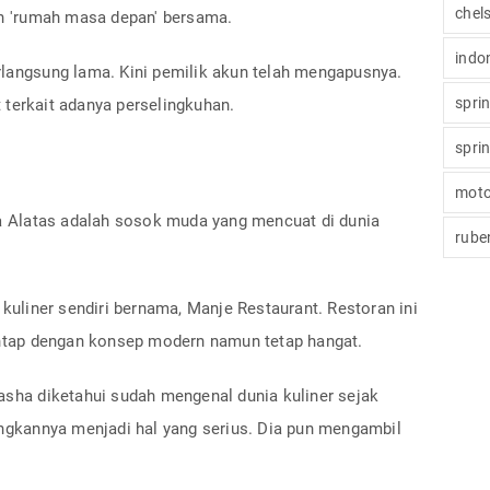
chel
 'rumah masa depan' bersama.
indo
rlangsung lama. Kini pemilik akun telah mengapusnya.
spri
 terkait adanya perselingkuhan.
spri
moto
na Alatas adalah sosok muda yang mencuat di dunia
rube
 kuliner sendiri bernama, Manje Restaurant. Restoran ini
tap dengan konsep modern namun tetap hangat.
asha diketahui sudah mengenal dunia kuliner sejak
kannya menjadi hal yang serius. Dia pun mengambil