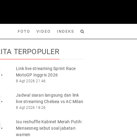
FOTO
VIDEO
INDEKS
ITA TERPOPULER
Link live streaming Sprint Race
.
MotoGP Inggris 2026
Foto
Video
Indeks
Cari
8 Agt 2026 21:46
Jadwal siaran langsung dan link
.
live streaming Chelsea vs AC Milan
8 Agt 2026 18:26
Isu reshuffle Kabinet Merah Putih:
.
Mensesneg sebut soal jabatan
wamen