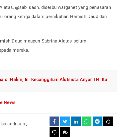
a Alatas, @sab_sash, diserbu warganet yang penasaran
ai orang ketiga dalam pernikahan Hamish Daud dan
Hamish Daud maupun Sabrina Alatas belum
epada mereka.
di Halim, Ini Kecanggihan Alutsista Anyar TNI Itu
le News
aisa-andriana
,