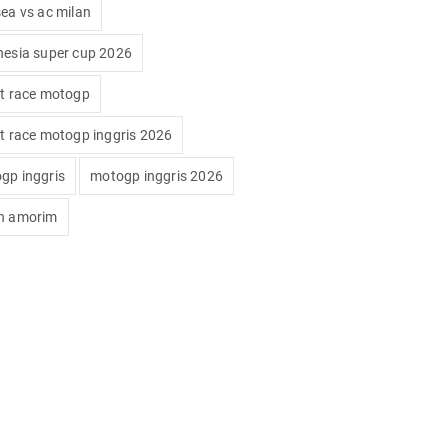
sea vs ac milan
nesia super cup 2026
nt race motogp
nt race motogp inggris 2026
gp inggris
motogp inggris 2026
n amorim