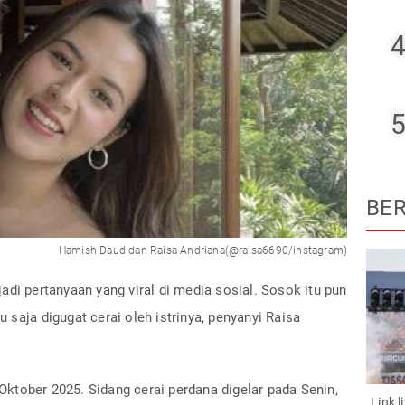
4
5
BER
Hamish Daud dan Raisa Andriana(@raisa6690/instagram)
di pertanyaan yang viral di media sosial. Sosok itu pun
saja digugat cerai oleh istrinya, penyanyi Raisa
ktober 2025. Sidang cerai perdana digelar pada Senin,
Link 