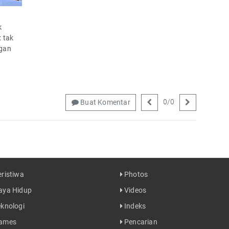
k
: tak
ngan
0
/
0
Buat Komentar
ristiwa
Photos
ya Hidup
Videos
knologi
Indeks
ames
Pencarian