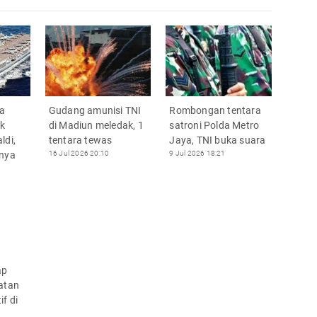
ra
Gudang amunisi TNI
Rombongan tentara
uk
di Madiun meledak, 1
satroni Polda Metro
ldi,
tentara tewas
Jaya, TNI buka suara
nnya
16 Jul 2026 20:10
9 Jul 2026 18:21
ap
atan
f di