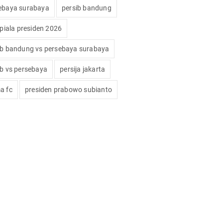
ebaya surabaya
persib bandung
 piala presiden 2026
ib bandung vs persebaya surabaya
ib vs persebaya
persija jakarta
a fc
presiden prabowo subianto