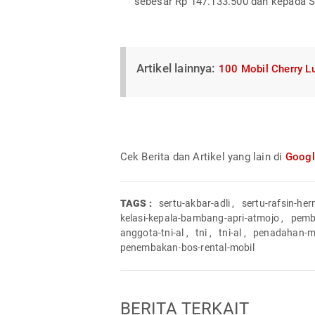
sebesar Rp 147.133.500 dan kepada S
Artikel lainnya:
100 Mobil Cherry Lu
Cek Berita dan Artikel yang lain di
Goog
TAGS :
sertu-akbar-adli
,
sertu-rafsin-h
kelasi-kepala-bambang-apri-atmojo
,
pemb
anggota-tni-al
,
tni
,
tni-al
,
penadahan-m
penembakan-bos-rental-mobil
BERITA TERKAIT