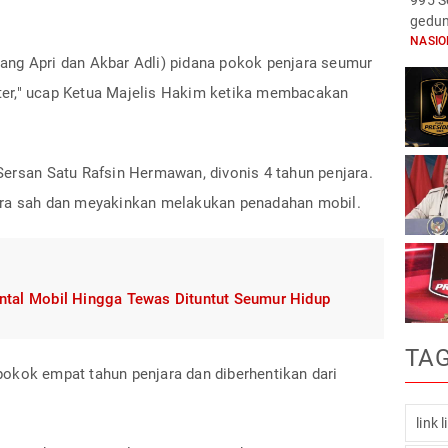
995 S
gedun
NASI
ng Apri dan Akbar Adli) pidana pokok penjara seumur
liter," ucap Ketua Majelis Hakim ketika membacakan
Sersan Satu Rafsin Hermawan, divonis 4 tahun penjara.
ara sah dan meyakinkan melakukan penadahan mobil.
tal Mobil Hingga Tewas Dituntut Seumur Hidup
TA
okok empat tahun penjara dan diberhentikan dari
link 