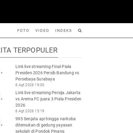
FOTO
VIDEO
INDEKS
ITA TERPOPULER
Link live streaming Final Piala
.
Presiden 2026 Persib Bandung vs
Foto
Video
Indeks
Cari
Persebaya Surabaya
6 Agt 2026 19:00
Link live streaming Persija Jakarta
.
vs Arema FC juara 3 Piala Presiden
2026
6 Agt 2026 15:19
995 Senjata api hingga narkoba
.
ditemukan di gedung yayasan
sekolah di Pondok Pinang