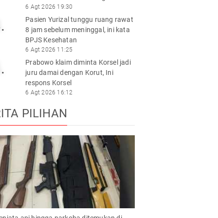
6 Agt 2026 19:30
Pasien Yurizal tunggu ruang rawat
.
8 jam sebelum meninggal, ini kata
BPJS Kesehatan
6 Agt 2026 11:25
Prabowo klaim diminta Korsel jadi
.
juru damai dengan Korut, Ini
respons Korsel
6 Agt 2026 16:12
ITA PILIHAN