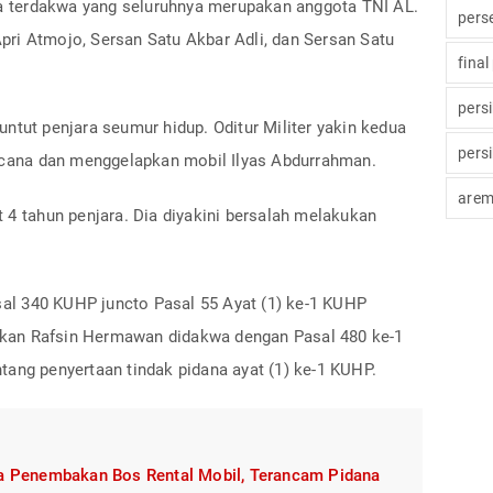
iga terdakwa yang seluruhnya merupakan anggota TNI AL.
pers
ri Atmojo, Sersan Satu Akbar Adli, dan Sersan Satu
final
pers
ntut penjara seumur hidup. Oditur Militer yakin kedua
pers
ana dan menggelapkan mobil Ilyas Abdurrahman.
arem
 4 tahun penjara. Dia diyakini bersalah melakukan
l 340 KUHP juncto Pasal 55 Ayat (1) ke-1 KUHP
kan Rafsin Hermawan didakwa dengan Pasal 480 ke-1
tang penyertaan tindak pidana ayat (1) ke-1 KUHP.
na Penembakan Bos Rental Mobil, Terancam Pidana