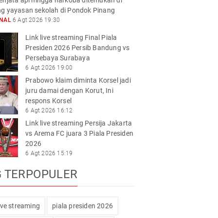
enjata api hingga narkoba ditemukan di
g yayasan sekolah di Pondok Pinang
ONAL
6 Agt 2026 19:30
Link live streaming Final Piala
Presiden 2026 Persib Bandung vs
Persebaya Surabaya
6 Agt 2026 19:00
Prabowo klaim diminta Korsel jadi
juru damai dengan Korut, Ini
respons Korsel
6 Agt 2026 16:12
Link live streaming Persija Jakarta
vs Arema FC juara 3 Piala Presiden
2026
6 Agt 2026 15:19
G TERPOPULER
live streaming
piala presiden 2026