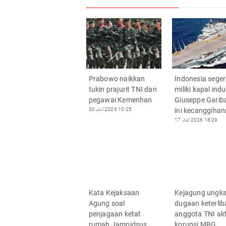
Prabowo naikkan
Indonesia sege
tukin prajurit TNI dan
miliki kapal ind
pegawai Kemenhan
Giuseppe Gariba
30 Jul 2026 10:25
ini kecanggiha
17 Jul 2026 18:29
Kata Kejaksaan
Kejagung ungk
Agung soal
dugaan keterlib
penjagaan ketat
anggota TNI akti
rumah Jampidsus
korupsi MBG