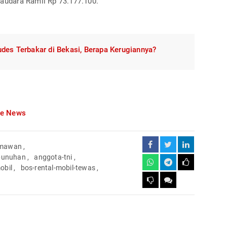
audara Ramli Rp 73.177.100.
des Terbakar di Bekasi, Berapa Kerugiannya?
le News
ermawan
,
unuhan
,
anggota-tni
,
obil
,
bos-rental-mobil-tewas
,