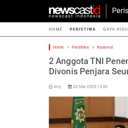
Peri
HOME
PERISTIWA
GAYA HID
Home
Peristiwa
Nasional
Home
Peristiwa
Gaya Hidup
Teknologi
Games
Sp
2 Anggota TNI Pene
Divonis Penjara Seu
Arry
25 Mar 2025 13:50