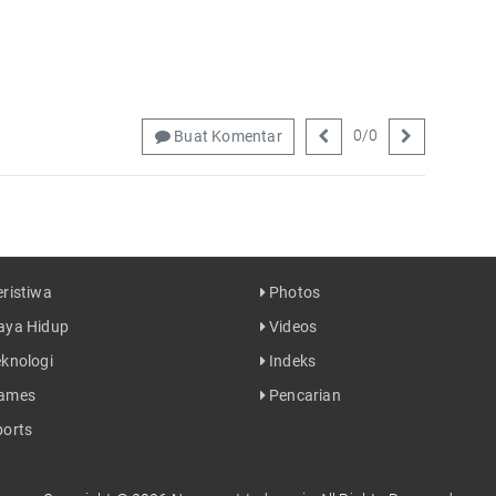
0
/
0
Buat Komentar
ristiwa
Photos
ya Hidup
Videos
knologi
Indeks
ames
Pencarian
orts