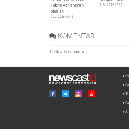
Febrie Adriansyah
2 Jul 2026 17:55
oleh TNI
9 Jul 2026 10:46
KOMENTAR
Tidak ada komentar.
Pe
Ga
Te
G
Sp