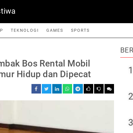
stiwa
UP
TEKNOLOGI
GAMES
SPORTS
BER
orts
mbak Bos Rental Mobil
1
mur Hidup dan Dipecat
2
3