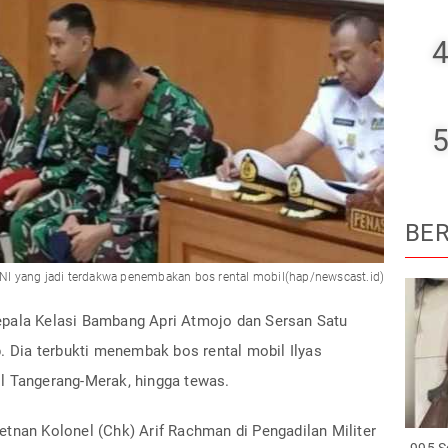
4
5
BER
NI yang jadi terdakwa penembakan bos rental mobil(hap/newscast.id)
epala Kelasi Bambang Apri Atmojo dan Sersan Satu
p. Dia terbukti menembak bos rental mobil Ilyas
l Tangerang-Merak, hingga tewas.
tnan Kolonel (Chk) Arif Rachman di Pengadilan Militer