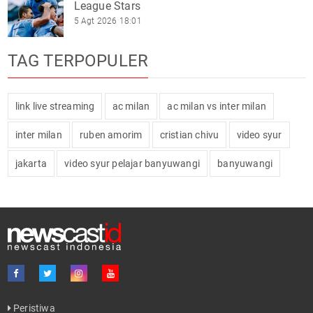
League Stars
5 Agt 2026 18:01
TAG TERPOPULER
link live streaming
ac milan
ac milan vs inter milan
inter milan
ruben amorim
cristian chivu
video syur
jakarta
video syur pelajar banyuwangi
banyuwangi
Peristiwa