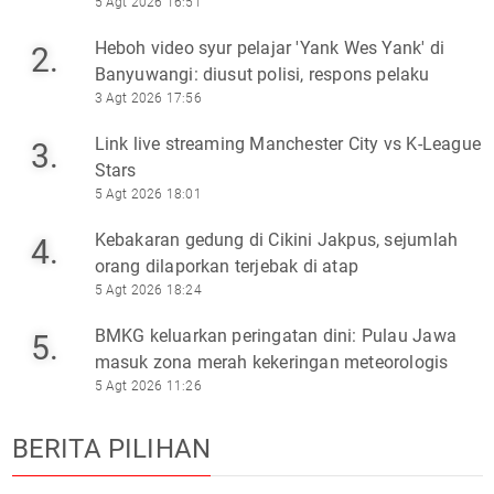
5 Agt 2026 16:51
Heboh video syur pelajar 'Yank Wes Yank' di
2.
Banyuwangi: diusut polisi, respons pelaku
3 Agt 2026 17:56
Link live streaming Manchester City vs K-League
3.
Stars
5 Agt 2026 18:01
Kebakaran gedung di Cikini Jakpus, sejumlah
4.
orang dilaporkan terjebak di atap
5 Agt 2026 18:24
BMKG keluarkan peringatan dini: Pulau Jawa
5.
masuk zona merah kekeringan meteorologis
5 Agt 2026 11:26
BERITA PILIHAN