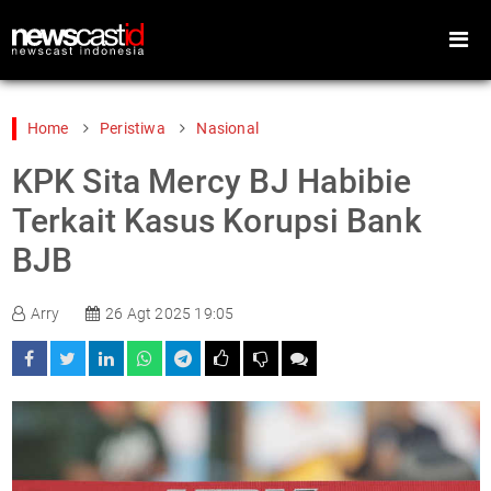
Home
Peristiwa
Nasional
KPK Sita Mercy BJ Habibie
Home
Peristiwa
Terkait Kasus Korupsi Bank
Gaya Hidup
Teknologi
BJB
Games
Sports
Arry
26 Agt 2025 19:05
Foto
Video
Indeks
Cari