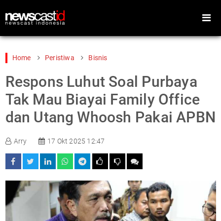
Home
Peristiwa
Bisnis
Respons Luhut Soal Purbaya
Home
Peristiwa
Tak Mau Biayai Family Office
Gaya Hidup
Teknologi
dan Utang Whoosh Pakai APBN
Games
Sports
Arry
17 Okt 2025 12:47
Foto
Video
Indeks
Cari