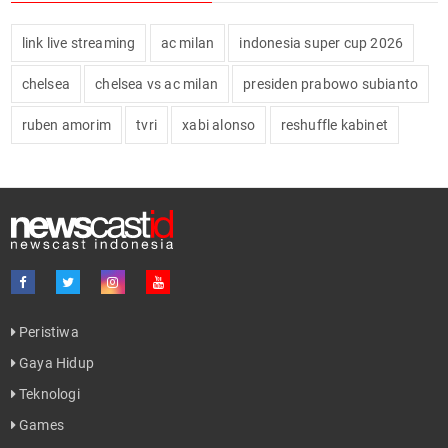
link live streaming
ac milan
indonesia super cup 2026
chelsea
chelsea vs ac milan
presiden prabowo subianto
ruben amorim
tvri
xabi alonso
reshuffle kabinet
Peristiwa
Gaya Hidup
Teknologi
Games