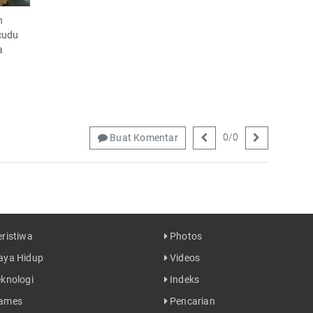
n
cudu
a
0
/
0
Buat Komentar
ristiwa
Photos
ya Hidup
Videos
knologi
Indeks
ames
Pencarian