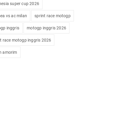
nesia super cup 2026
sea vs ac milan
sprint race motogp
gp inggris
motogp inggris 2026
nt race motogp inggris 2026
n amorim