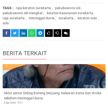
TAGS :
raja-keraton-surakarta
,
pakubuwono-xiii
,
pakubuwono-xiii-mangkat
,
keraton-kasunanan-surakarta
,
raja-surakarta
,
meninggal-dunia
,
surakarta
,
keraton-solo
,
solo
BERITA TERKAIT
Aktor senior Diding Boneng berjuang melawan asma dan stroke
sebelum meninggal dunia
3 Agt 2026 15:21