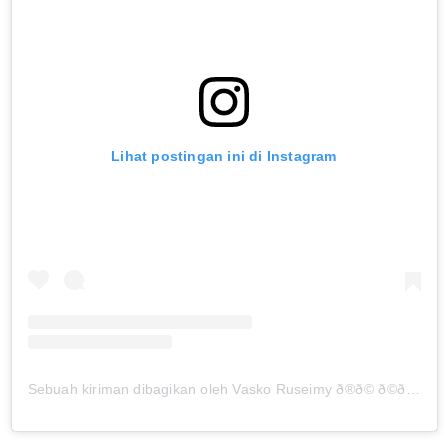
Lihat postingan ini di Instagram
Sebuah kiriman dibagikan oleh Vasko Ruseimy ð®ð© ð©ðª (@vasco_ruseimy)