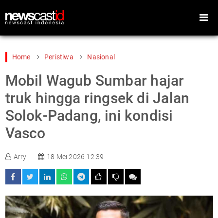
Home
Peristiwa
Nasional
Mobil Wagub Sumbar hajar
Home
Peristiwa
truk hingga ringsek di Jalan
Gaya Hidup
Teknologi
Solok-Padang, ini kondisi
Games
Sports
Vasco
Foto
Video
Indeks
Cari
Arry
18 Mei 2026 12:39