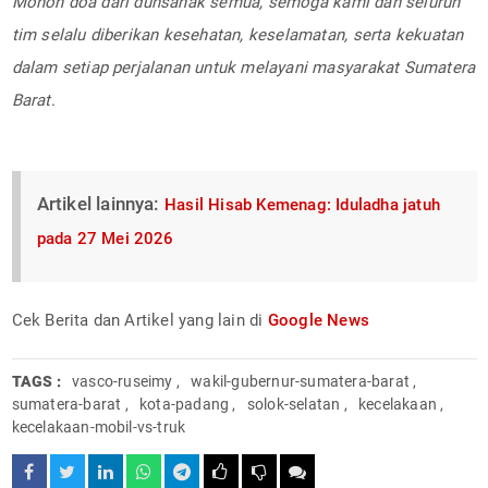
Mohon doa dari dunsanak semua, semoga kami dan seluruh
tim selalu diberikan kesehatan, keselamatan, serta kekuatan
dalam setiap perjalanan untuk melayani masyarakat Sumatera
Barat
.
Artikel lainnya:
Hasil Hisab Kemenag: Iduladha jatuh
pada 27 Mei 2026
Cek Berita dan Artikel yang lain di
Google News
TAGS :
vasco-ruseimy
,
wakil-gubernur-sumatera-barat
,
sumatera-barat
,
kota-padang
,
solok-selatan
,
kecelakaan
,
kecelakaan-mobil-vs-truk