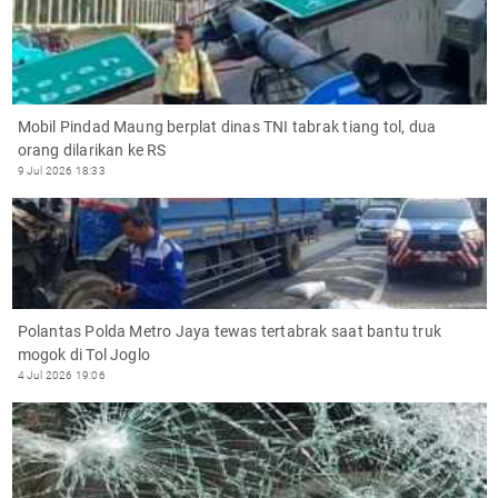
Mobil Pindad Maung berplat dinas TNI tabrak tiang tol, dua
orang dilarikan ke RS
9 Jul 2026 18:33
Polantas Polda Metro Jaya tewas tertabrak saat bantu truk
mogok di Tol Joglo
4 Jul 2026 19:06