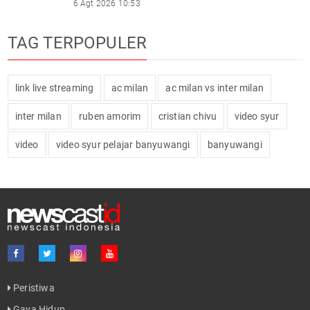
6 Agt 2026 10:53
TAG TERPOPULER
link live streaming
ac milan
ac milan vs inter milan
inter milan
ruben amorim
cristian chivu
video syur
video
video syur pelajar banyuwangi
banyuwangi
Peristiwa
Gaya Hidup