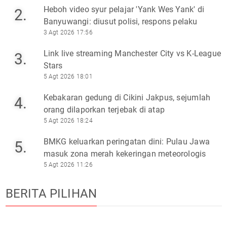
Heboh video syur pelajar 'Yank Wes Yank' di
2.
Banyuwangi: diusut polisi, respons pelaku
3 Agt 2026 17:56
Link live streaming Manchester City vs K-League
3.
Stars
5 Agt 2026 18:01
Kebakaran gedung di Cikini Jakpus, sejumlah
4.
orang dilaporkan terjebak di atap
5 Agt 2026 18:24
BMKG keluarkan peringatan dini: Pulau Jawa
5.
masuk zona merah kekeringan meteorologis
5 Agt 2026 11:26
BERITA PILIHAN