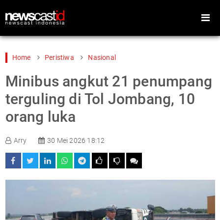
Home
Peristiwa
Nasional
Minibus angkut 21 penumpang
Home
Peristiwa
terguling di Tol Jombang, 10
Gaya Hidup
Teknologi
orang luka
Games
Sports
Arry
30 Mei 2026 18:12
Foto
Video
Indeks
Cari