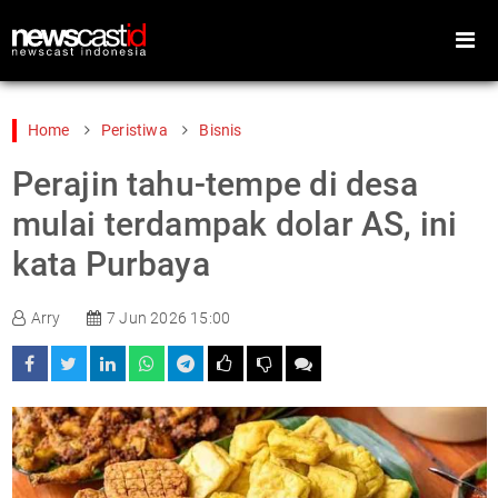
Home
Peristiwa
Bisnis
Perajin tahu-tempe di desa
Home
Peristiwa
mulai terdampak dolar AS, ini
Gaya Hidup
Teknologi
kata Purbaya
Games
Sports
Arry
7 Jun 2026 15:00
Foto
Video
Indeks
Cari