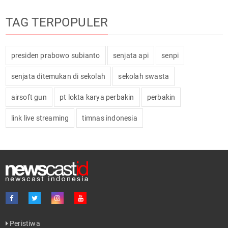
TAG TERPOPULER
presiden prabowo subianto
senjata api
senpi
senjata ditemukan di sekolah
sekolah swasta
airsoft gun
pt lokta karya perbakin
perbakin
link live streaming
timnas indonesia
Peristiwa