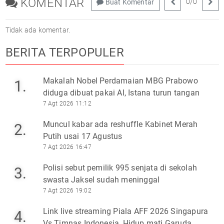
KOMENTAR
0
/
0
Buat Komentar
Tidak ada komentar.
BERITA TERPOPULER
Makalah Nobel Perdamaian MBG Prabowo
1.
diduga dibuat pakai AI, Istana turun tangan
7 Agt 2026 11:12
Muncul kabar ada reshuffle Kabinet Merah
2.
Putih usai 17 Agustus
7 Agt 2026 16:47
Polisi sebut pemilik 995 senjata di sekolah
3.
swasta Jaksel sudah meninggal
7 Agt 2026 19:02
Link live streaming Piala AFF 2026 Singapura
4.
Vs Timnas Indonesia, Hidup mati Garuda