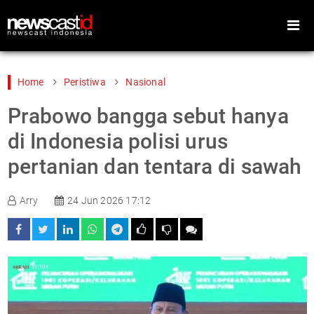
Home
Peristiwa
Nasional
Prabowo bangga sebut hanya
Home
Peristiwa
di Indonesia polisi urus
Gaya Hidup
Teknologi
pertanian dan tentara di sawah
Games
Sports
Arry
24 Jun 2026 17:12
Foto
Video
Indeks
Cari