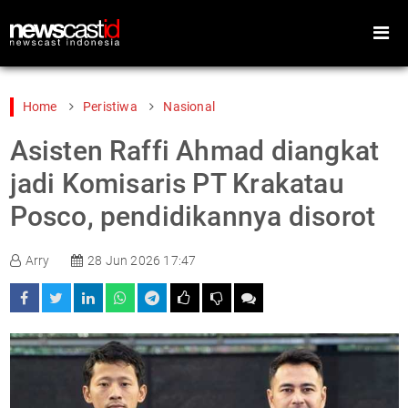
Home
Peristiwa
Nasional
Asisten Raffi Ahmad diangkat
Home
Peristiwa
jadi Komisaris PT Krakatau
Gaya Hidup
Teknologi
Posco, pendidikannya disorot
Games
Sports
Arry
28 Jun 2026 17:47
Foto
Video
Indeks
Cari