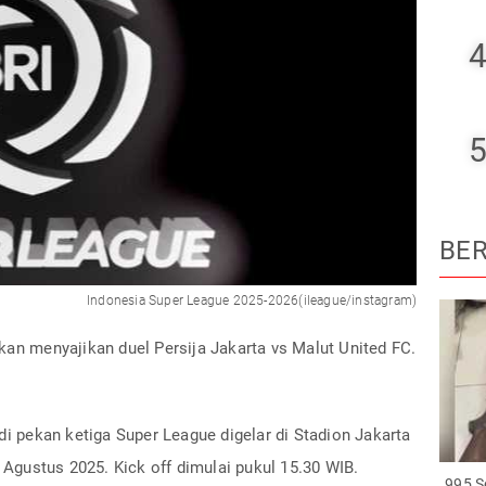
4
5
BER
Indonesia Super League 2025-2026(ileague/instagram)
kan menyajikan duel Persija Jakarta vs Malut United FC.
di pekan ketiga Super League digelar di Stadion Jakarta
3 Agustus 2025. Kick off dimulai pukul 15.30 WIB.
995 S