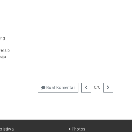
ing
ersib
sija
0
/
0
Buat Komentar
ristiwa
Photos