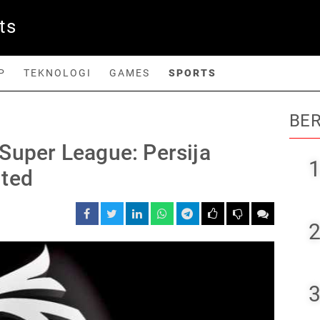
ts
P
TEKNOLOGI
GAMES
SPORTS
BER
orts
 Super League: Persija
1
ited
2
3