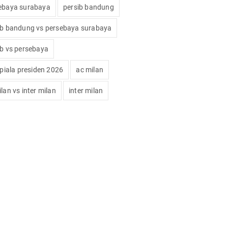
ebaya surabaya
persib bandung
ib bandung vs persebaya surabaya
ib vs persebaya
 piala presiden 2026
ac milan
lan vs inter milan
inter milan