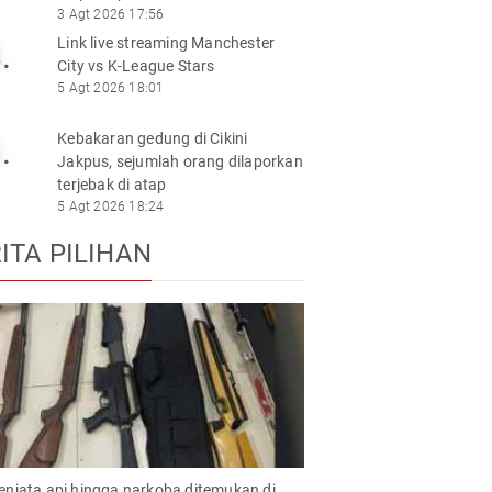
3 Agt 2026 17:56
Link live streaming Manchester
.
City vs K-League Stars
5 Agt 2026 18:01
Kebakaran gedung di Cikini
.
Jakpus, sejumlah orang dilaporkan
terjebak di atap
5 Agt 2026 18:24
ITA PILIHAN
enjata api hingga narkoba ditemukan di