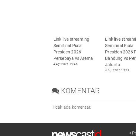
Link live streaming
Link live stream
Semifinal Piala
Semifinal Piala
Presiden 2026
Presiden 2026 P
Persebaya vs Arema
Bandung vs Per
4 Agt 2026 19:45
Jakarta
4 Agt 2026 15:19
KOMENTAR
Tidak ada komentar.
Pe