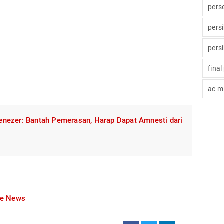
pers
pers
pers
final
ac mi
nezer: Bantah Pemerasan, Harap Dapat Amnesti dari
le News