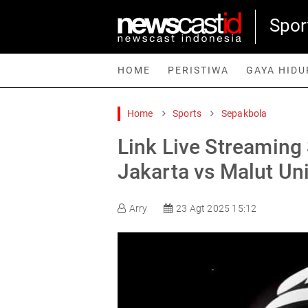
Spor
HOME
PERISTIWA
GAYA HIDU
Home
Sports
Sepakbola
Home
Peristiwa
Gaya Hidup
Teknologi
Games
Sp
Link Live Streaming
Jakarta vs Malut Un
Arry
23 Agt 2025 15:12