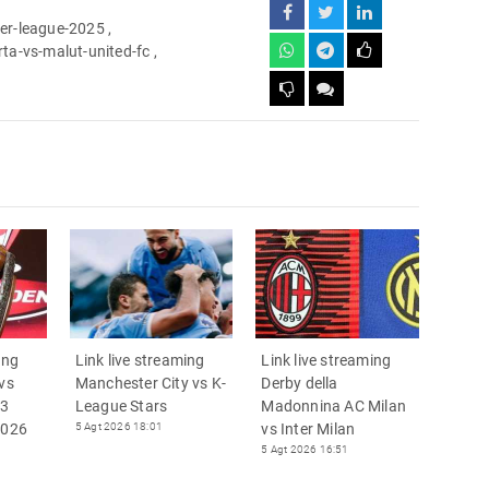
er-league-2025
,
rta-vs-malut-united-fc
,
ing
Link live streaming
Link live streaming
 vs
Manchester City vs K-
Derby della
 3
League Stars
Madonnina AC Milan
2026
5 Agt 2026 18:01
vs Inter Milan
5 Agt 2026 16:51