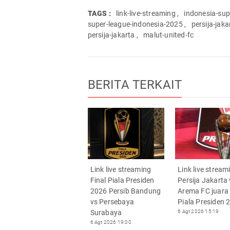
TAGS :
link-live-streaming
,
indonesia-sup
super-league-indonesia-2025
,
persija-jaka
persija-jakarta
,
malut-united-fc
BERITA TERKAIT
Link live streaming
Link live stream
Final Piala Presiden
Persija Jakarta
2026 Persib Bandung
Arema FC juara
vs Persebaya
Piala Presiden 
Surabaya
6 Agt 2026 15:19
6 Agt 2026 19:00