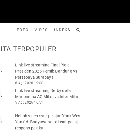
FOTO
VIDEO
INDEKS
ITA TERPOPULER
Link live streaming Final Piala
.
Presiden 2026 Persib Bandung vs
Foto
Video
Indeks
Cari
Persebaya Surabaya
6 Agt 2026 19:00
Link live streaming Derby della
.
Madonnina AC Milan vs Inter Milan
5 Agt 2026 16:51
Heboh video syur pelajar 'Yank Wes
.
Yank' di Banyuwangi: diusut polisi,
respons pelaku