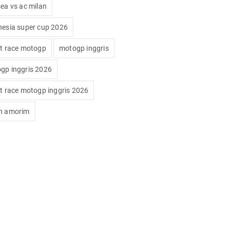
sea vs ac milan
nesia super cup 2026
nt race motogp
motogp inggris
gp inggris 2026
nt race motogp inggris 2026
n amorim