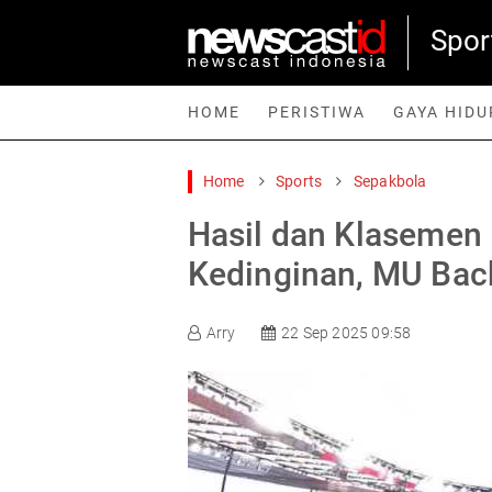
Spor
HOME
PERISTIWA
GAYA HIDU
Home
Sports
Sepakbola
Home
Peristiwa
Gaya Hidup
Teknologi
Games
Sp
Hasil dan Klasemen L
Kedinginan, MU Bac
Arry
22 Sep 2025 09:58