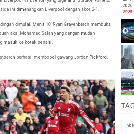
 Liverpool vs Everton yang digelar di Stadion Anfield,
2026
side ini dimenangkan Liverpool dengan skor 2-1.
SPORT
ndingan dimulai. Menit 10, Ryan Gravenberch membuka
 sebuah aksi Mohamed Salah yang dengan mudah
 masuk ke kotak penalti.
enberch berhasil membobol gawang Jordan Pickford.
TA
link 