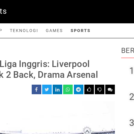
ts
P
TEKNOLOGI
GAMES
SPORTS
BER
orts
iga Inggris: Liverpool
1
k 2 Back, Drama Arsenal
2
3