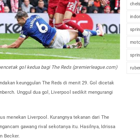
chel
indo
spri
moto
spri
 mencetak gol kedua bagi The Reds (premierleague.com)
rube
dakan keunggulan The Reds di menit 29. Gol dicetak
berch. Unggul dua gol, Liverpool sedikit mengurangi
erus menekan Liverpool. Kurangnya tekanan dari The
gancam gawang rival sekotanya itu. Hasilnya, Idrissa
n Becker.