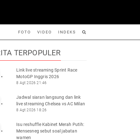
FOTO
VIDEO
INDEKS
ITA TERPOPULER
Link live streaming Sprint Race
.
MotoGP Inggris 2026
Foto
Video
Indeks
Cari
8 Agt 2026 21:46
Jadwal siaran langsung dan link
.
live streaming Chelsea vs AC Milan
8 Agt 2026 18:26
Isu reshuffle Kabinet Merah Putih:
.
Mensesneg sebut soal jabatan
wamen