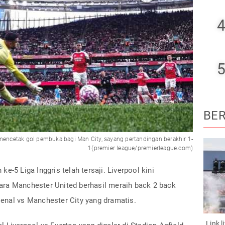
4
5
BER
 mencetak gol pembuka bagi Man City, sayang pertandingan berakhir 1-
1(premier league/premierleague.com)
e-5 Liga Inggris telah tersaji. Liverpool kini
ra Manchester United berhasil meraih back 2 back
enal vs Manchester City yang dramatis.
Link 