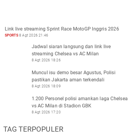
Link live streaming Sprint Race MotoGP Inggris 2026
SPORTS
8 Agt 2026 21:46
Jadwal siaran langsung dan link live
streaming Chelsea vs AC Milan
8 Agt 2026 18:26
Muncul isu demo besar Agustus, Polisi
pastikan Jakarta aman terkendali
8 Agt 2026 18:09
1.200 Personel polisi amankan laga Chelsea
vs AC Milan di Stadion GBK
8 Agt 2026 17:20
TAG TERPOPULER