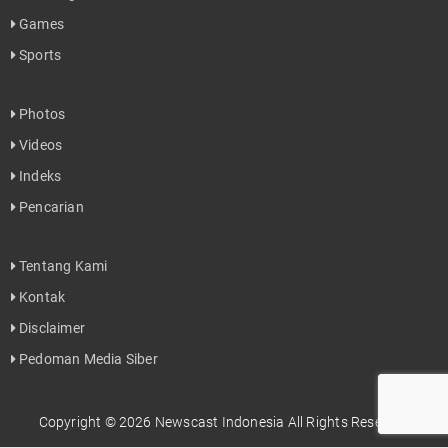
Games
Sports
Photos
Videos
Indeks
Pencarian
Tentang Kami
Kontak
Disclaimer
Pedoman Media Siber
Copyright © 2026 Newscast Indonesia All Rights Reserved