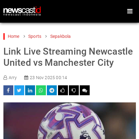
Home
Sports
Sepakbola
Link Live Streaming Newcastle
Home
Peristiwa
United vs Manchester City
Gaya Hidup
Teknologi
Arry
23 Nov 2025 00:14
Games
Sports
Foto
Video
Indeks
Cari