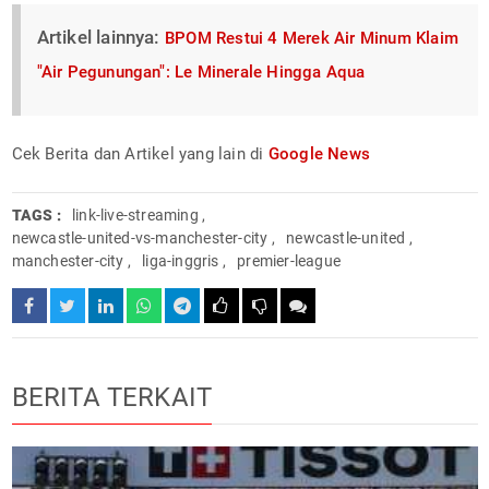
Artikel lainnya:
BPOM Restui 4 Merek Air Minum Klaim
"Air Pegunungan": Le Minerale Hingga Aqua
Cek Berita dan Artikel yang lain di
Google News
TAGS :
link-live-streaming
,
newcastle-united-vs-manchester-city
,
newcastle-united
,
manchester-city
,
liga-inggris
,
premier-league
BERITA TERKAIT