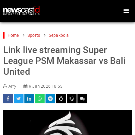
Home
Sports
Sepakbola
Link live streaming Super
Home
Peristiwa
League PSM Makassar vs Bali
Gaya Hidup
Teknologi
United
Games
Sports
Arry
9 Jan 2026 18:55
Foto
Video
Indeks
Cari