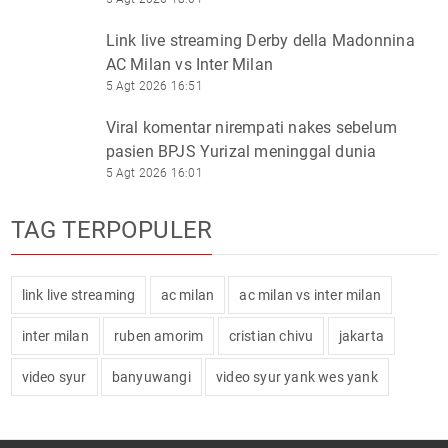
Link live streaming Derby della Madonnina
AC Milan vs Inter Milan
5 Agt 2026 16:51
Viral komentar nirempati nakes sebelum
pasien BPJS Yurizal meninggal dunia
5 Agt 2026 16:01
TAG TERPOPULER
link live streaming
ac milan
ac milan vs inter milan
inter milan
ruben amorim
cristian chivu
jakarta
video syur
banyuwangi
video syur yank wes yank