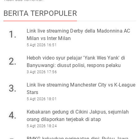
BERITA TERPOPULER
Link live streaming Derby della Madonnina AC
1.
Milan vs Inter Milan
5 Agt 2026 16:51
Heboh video syur pelajar 'Yank Wes Yank' di
2.
Banyuwangi: diusut polisi, respons pelaku
3 Agt 2026 17:56
Link live streaming Manchester City vs K-League
3.
Stars
5 Agt 2026 18:01
Kebakaran gedung di Cikini Jakpus, sejumlah
4.
orang dilaporkan terjebak di atap
5 Agt 2026 18:24
BMKG keluarkan peringatan dini: Pulau Jawa