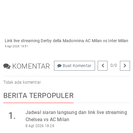
Link live streaming Derby della Madonnina AC Milan vs Inter Milan
5 Agt 2026 16:51
KOMENTAR
0
/
0
Buat Komentar
Tidak ada komentar.
BERITA TERPOPULER
Jadwal siaran langsung dan link live streaming
1.
Chelsea vs AC Milan
8 Agt 2026 18:26