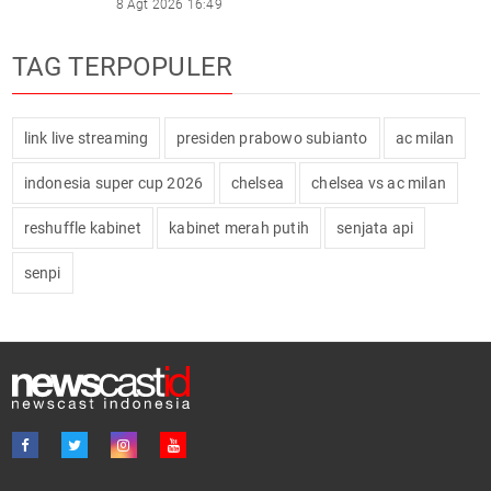
8 Agt 2026 16:49
TAG TERPOPULER
link live streaming
presiden prabowo subianto
ac milan
indonesia super cup 2026
chelsea
chelsea vs ac milan
reshuffle kabinet
kabinet merah putih
senjata api
senpi