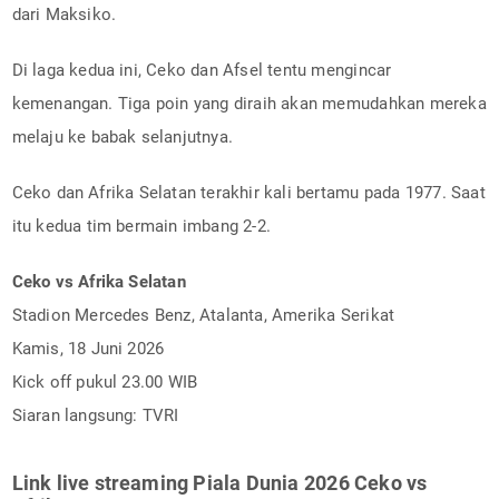
dari Maksiko.
Di laga kedua ini, Ceko dan Afsel tentu mengincar
kemenangan. Tiga poin yang diraih akan memudahkan mereka
melaju ke babak selanjutnya.
Ceko dan Afrika Selatan terakhir kali bertamu pada 1977. Saat
itu kedua tim bermain imbang 2-2.
Ceko vs Afrika Selatan
Stadion Mercedes Benz, Atalanta, Amerika Serikat
Kamis, 18 Juni 2026
Kick off pukul 23.00 WIB
Siaran langsung: TVRI
Link live streaming Piala Dunia 2026 Ceko vs