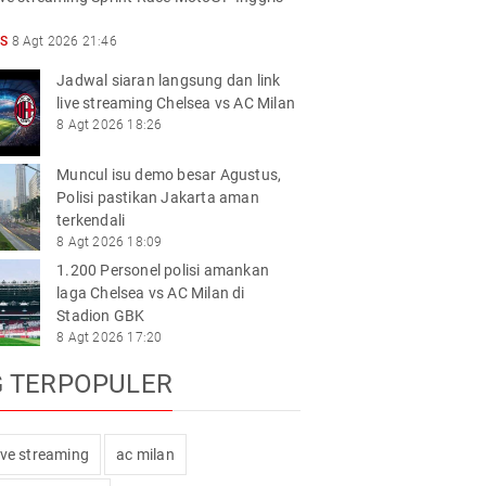
S
8 Agt 2026 21:46
Jadwal siaran langsung dan link
live streaming Chelsea vs AC Milan
8 Agt 2026 18:26
Muncul isu demo besar Agustus,
Polisi pastikan Jakarta aman
terkendali
8 Agt 2026 18:09
1.200 Personel polisi amankan
laga Chelsea vs AC Milan di
Stadion GBK
8 Agt 2026 17:20
G TERPOPULER
live streaming
ac milan