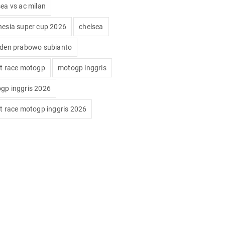
sea vs ac milan
nesia super cup 2026
chelsea
iden prabowo subianto
nt race motogp
motogp inggris
gp inggris 2026
nt race motogp inggris 2026