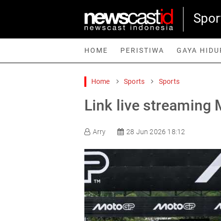
Spor
HOME
PERISTIWA
GAYA HIDU
Home
Sports
Sports
Home
Peristiwa
Gaya Hidup
Teknologi
Games
Sp
Link live streaming
Arry
28 Jun 2026 18:12