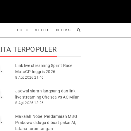
FOTO
VIDEO
INDEKS
ITA TERPOPULER
Link live streaming Sprint Race
.
MotoGP Inggris 2026
Foto
Video
Indeks
Cari
8 Agt 2026 21:46
Jadwal siaran langsung dan link
.
live streaming Chelsea vs AC Milan
8 Agt 2026 18:26
Makalah Nobel Perdamaian MBG
.
Prabowo diduga dibuat pakai AI,
Istana turun tangan