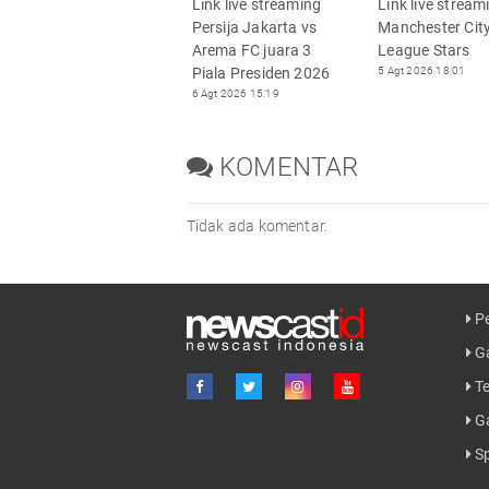
Link live streaming
Link live stream
Persija Jakarta vs
Manchester City
Arema FC juara 3
League Stars
Piala Presiden 2026
5 Agt 2026 18:01
6 Agt 2026 15:19
KOMENTAR
Tidak ada komentar.
Pe
Ga
Te
G
Sp