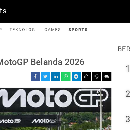
ts
P
TEKNOLOGI
GAMES
SPORTS
BER
orts
 MotoGP Belanda 2026
1
2
3