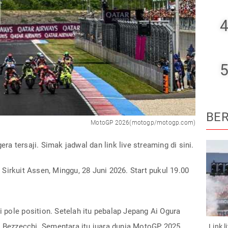
4
5
BER
MotoGP 2026(motogp/motogp.com)
 tersaji. Simak jadwal dan link live streaming di sini.
Sirkuit Assen, Minggu, 28 Juni 2026. Start pukul 19.00
ri pole position. Setelah itu pebalap Jepang Ai Ogura
o Bezzecchi. Sementara itu juara dunia MotoGP 2025,
Link 