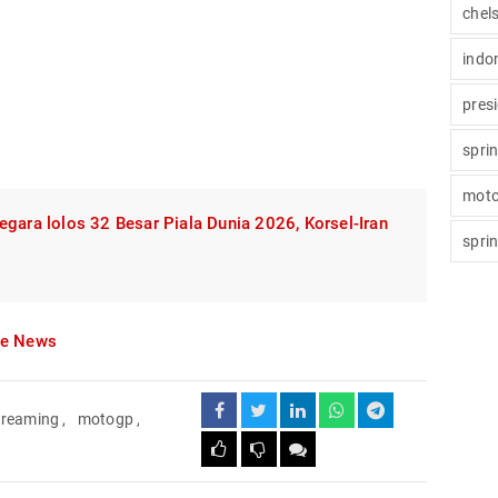
chel
indo
pres
spri
moto
egara lolos 32 Besar Piala Dunia 2026, Korsel-Iran
spri
le News
streaming
,
motogp
,