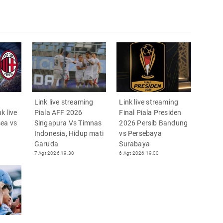
Link live streaming
Link live streaming
k live
Piala AFF 2026
Final Piala Presiden
sea vs
Singapura Vs Timnas
2026 Persib Bandung
Indonesia, Hidup mati
vs Persebaya
Garuda
Surabaya
7 Agt 2026 19:30
6 Agt 2026 19:00