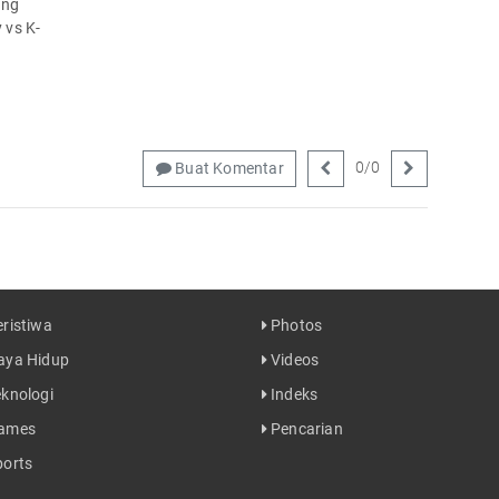
ing
 vs K-
0
/
0
Buat Komentar
ristiwa
Photos
ya Hidup
Videos
knologi
Indeks
ames
Pencarian
orts