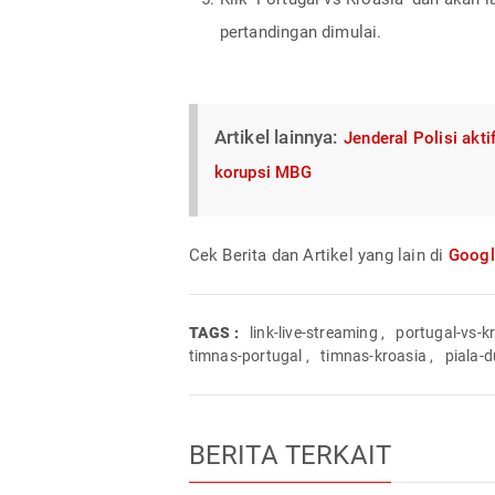
pertandingan dimulai.
Artikel lainnya:
Jenderal Polisi akt
korupsi MBG
Cek Berita dan Artikel yang lain di
Goog
TAGS :
link-live-streaming
,
portugal-vs-k
timnas-portugal
,
timnas-kroasia
,
piala-
BERITA TERKAIT