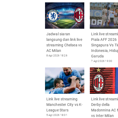
Jadwal siaran
Link live stream
langsung dan link live
Piala AFF 2026
streaming Chelsea vs
Singapura Vs T
AC Milan
Indonesia, Hidu
8 Agt 2026 18:26
Garuda
7 Agt 2026 19:30
Link live streaming
Link live stream
Manchester City vs K-
Derby della
League Stars
Madonnina AC 
5 Agt 2026 18:01
vs Inter Milan