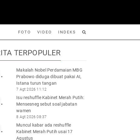
FOTO
VIDEO
INDEKS
ITA TERPOPULER
Makalah Nobel Perdamaian MBG
.
Prabowo diduga dibuat pakai AI,
Foto
Video
Indeks
Cari
Istana turun tangan
7 Agt 2026 11:12
Isu reshuffle Kabinet Merah Putih:
.
Mensesneg sebut soal jabatan
wamen
8 Agt 2026 08:37
Muncul kabar ada reshuffle
.
Kabinet Merah Putih usai 17
Agustus