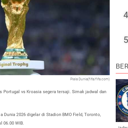
4
5
BER
Piala Dunia(fifa/fifa.com)
s Portugal vs Kroasia segera tersaji. Simak jadwal dan
la Dunia 2026 digelar di Stadion BMO Field, Toronto,
ul 06.00 WIB.
Jadwa