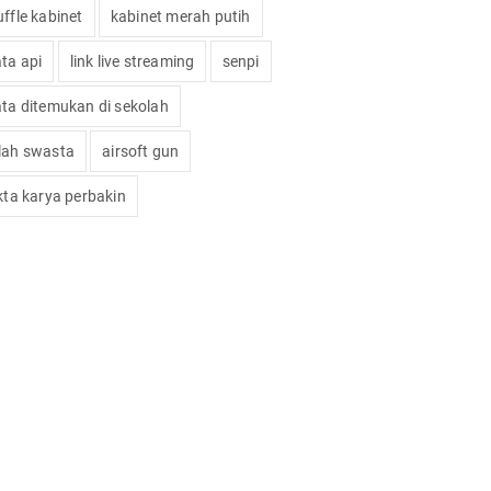
ffle kabinet
kabinet merah putih
ata api
link live streaming
senpi
ata ditemukan di sekolah
lah swasta
airsoft gun
okta karya perbakin