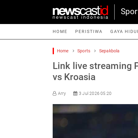
Spor
HOME
PERISTIWA
GAYA HIDU
Home
Sports
Sepakbola
Home
Peristiwa
Gaya Hidup
Teknologi
Games
Sp
Link live streaming 
vs Kroasia
Arry
3 Jul 2026 05:20