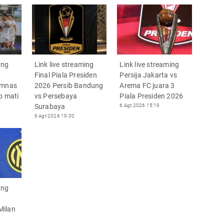
ing
Link live streaming
Link live streaming
Final Piala Presiden
Persija Jakarta vs
imnas
2026 Persib Bandung
Arema FC juara 3
p mati
vs Persebaya
Piala Presiden 2026
Surabaya
6 Agt 2026 15:19
6 Agt 2026 19:00
ing
Milan