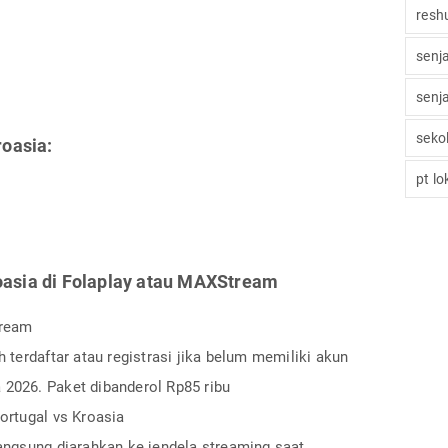
reshu
senj
senj
seko
roasia:
pt l
oasia di Folaplay atau MAXStream
tream
erdaftar atau registrasi jika belum memiliki akun
 2026. Paket dibanderol Rp85 ribu
Portugal vs Kroasia
langsung diarahkan ke jendela streaming saat