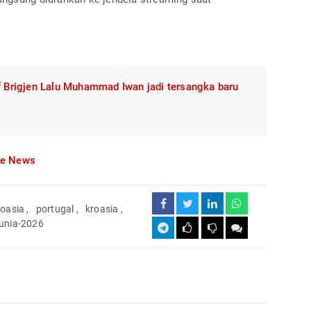
if Brigjen Lalu Muhammad Iwan jadi tersangka baru
le News
roasia
,
portugal
,
kroasia
,
dunia-2026