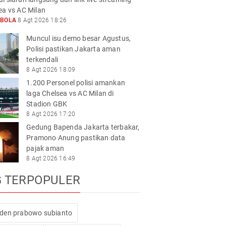
ea vs AC Milan
KBOLA
8 Agt 2026 18:26
Muncul isu demo besar Agustus,
Polisi pastikan Jakarta aman
terkendali
8 Agt 2026 18:09
1.200 Personel polisi amankan
laga Chelsea vs AC Milan di
Stadion GBK
8 Agt 2026 17:20
Gedung Bapenda Jakarta terbakar,
Pramono Anung pastikan data
pajak aman
8 Agt 2026 16:49
G TERPOPULER
iden prabowo subianto