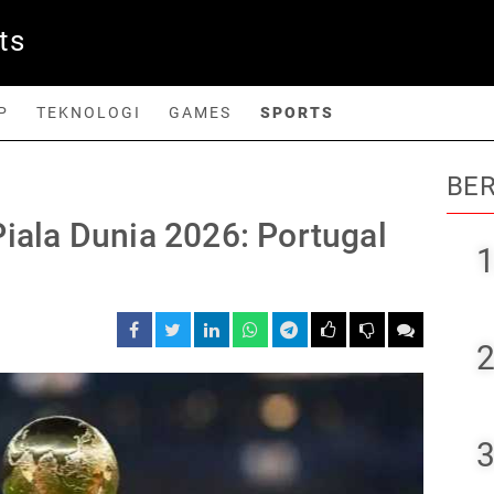
ts
P
TEKNOLOGI
GAMES
SPORTS
BER
orts
Piala Dunia 2026: Portugal
1
2
3