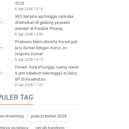
2026
6 Agt 2026 15:19
995 Senjata api hingga narkoba
.
ditemukan di gedung yayasan
sekolah di Pondok Pinang
6 Agt 2026 19:30
Prabowo klaim diminta Korsel jadi
.
juru damai dengan Korut, Ini
respons Korsel
6 Agt 2026 16:12
Pasien Yurizal tunggu ruang rawat
.
8 jam sebelum meninggal, ini kata
BPJS Kesehatan
6 Agt 2026 11:25
PULER TAG
live streaming
piala presiden 2026
ebaya surabaya
persib bandung