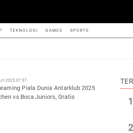
P
TEKNOLOGI
GAMES
SPORTS
orts
TE
un 2025 07:57
treaming Piala Dunia Antarklub 2025
hen vs Boca Juniors, Gratis
1
2