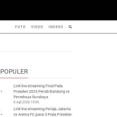
FOTO
VIDEO
INDEKS
Foto
Video
Indeks
Cari
RPOPULER
Link live streaming Final Piala
.
Presiden 2026 Persib Bandung vs
Persebaya Surabaya
6 Agt 2026 19:00
Link live streaming Persija Jakarta
.
vs Arema FC juara 3 Piala Presiden