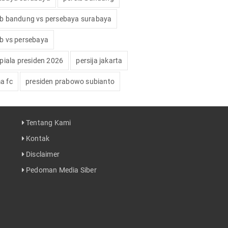
ib bandung vs persebaya surabaya
ib vs persebaya
 piala presiden 2026
persija jakarta
a fc
presiden prabowo subianto
Tentang Kami
Kontak
Disclaimer
Pedoman Media Siber