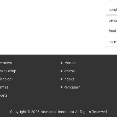
pers
pers
final
arem
ristiwa
Photos
ya Hidup
Videos
knologi
Indeks
ames
Pencarian
orts
Copyright © 2026 Newscast Indonesia All Rights Reserved