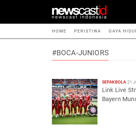
HOME
PERISTIWA
GAYA HIDU
#BOCA-JUNIORS
Home
Peristiwa
Gaya Hidup
Teknologi
Games
Sp
SEPAKBOLA
21 J
Link Live S
Bayern Munc