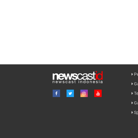
Pe
Ga
Te
G
Sp