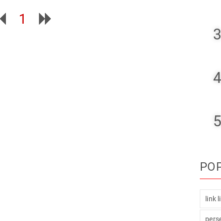
1
3
4
5
PO
link 
pers