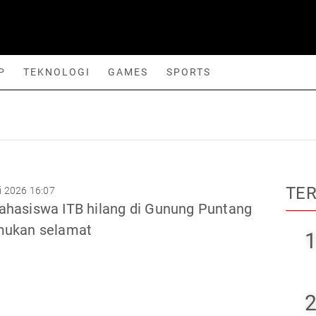
P
TEKNOLOGI
GAMES
SPORTS
orts
TE
 2026 16:07
ahasiswa ITB hilang di Gunung Puntang
mukan selamat
1
2