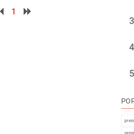
1
3
4
5
PO
pres
senj