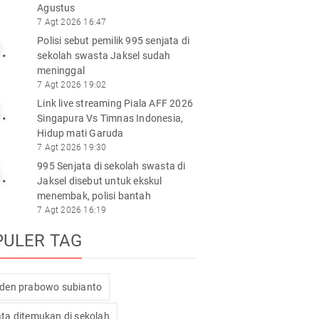
Agustus
7 Agt 2026 16:47
Polisi sebut pemilik 995 senjata di
.
sekolah swasta Jaksel sudah
meninggal
7 Agt 2026 19:02
Link live streaming Piala AFF 2026
.
Singapura Vs Timnas Indonesia,
Hidup mati Garuda
7 Agt 2026 19:30
995 Senjata di sekolah swasta di
.
Jaksel disebut untuk ekskul
menembak, polisi bantah
7 Agt 2026 16:19
PULER TAG
iden prabowo subianto
ata ditemukan di sekolah