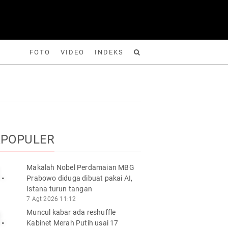
FOTO
VIDEO
INDEKS
Foto
Video
Indeks
Cari
RPOPULER
Makalah Nobel Perdamaian MBG
.
Prabowo diduga dibuat pakai AI,
Istana turun tangan
7 Agt 2026 11:12
Muncul kabar ada reshuffle
.
Kabinet Merah Putih usai 17