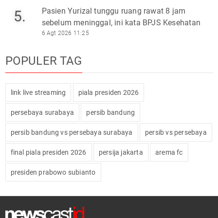
Pasien Yurizal tunggu ruang rawat 8 jam
5.
sebelum meninggal, ini kata BPJS Kesehatan
6 Agt 2026 11:25
POPULER TAG
link live streaming
piala presiden 2026
persebaya surabaya
persib bandung
persib bandung vs persebaya surabaya
persib vs persebaya
final piala presiden 2026
persija jakarta
arema fc
presiden prabowo subianto