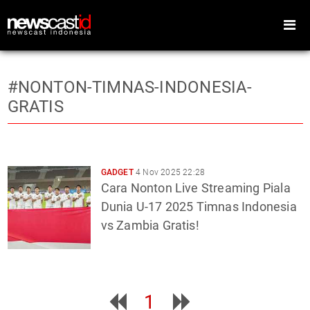
#NONTON-TIMNAS-INDONESIA-
GRATIS
Home
Peristiwa
Gaya Hidup
Teknologi
GADGET
4 Nov 2025 22:28
Games
Sports
Cara Nonton Live Streaming Piala
Dunia U-17 2025 Timnas Indonesia
Foto
Video
Indeks
Cari
vs Zambia Gratis!
1