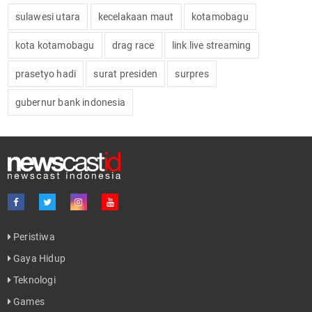
sulawesi utara
kecelakaan maut
kotamobagu
kota kotamobagu
drag race
link live streaming
prasetyo hadi
surat presiden
surpres
gubernur bank indonesia
Peristiwa
Gaya Hidup
Teknologi
Games