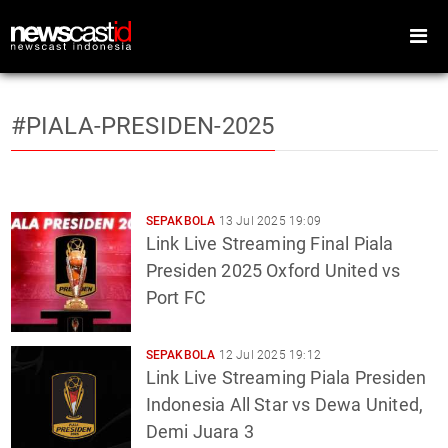
#PIALA-PRESIDEN-2025
Home
Peristiwa
Gaya Hidup
Teknologi
SEPAKBOLA
13 Jul 2025 19:09
Link Live Streaming Final Piala
Games
Sports
Presiden 2025 Oxford United vs
Port FC
Foto
Video
Indeks
Cari
SEPAKBOLA
12 Jul 2025 19:12
Link Live Streaming Piala Presiden
Indonesia All Star vs Dewa United,
Demi Juara 3