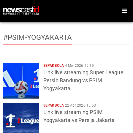
#PSIM-YOGYAKARTA
Home
Peristiwa
Gaya Hidup
Teknologi
SEPAKBOLA
4 Mei 2026 15:19
Link live streaming Super League
Games
Sports
Persib Bandung vs PSIM
Yogyakarta
Foto
Video
Indeks
Cari
SEPAKBOLA
22 Apr 2026 15:53
Link live streaming PSIM
Yogyakarta vs Persija Jakarta