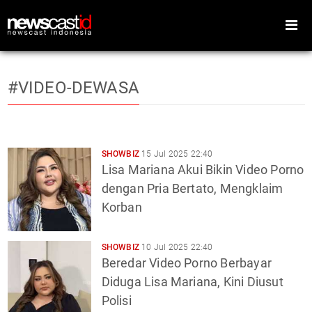
#VIDEO-DEWASA
Home
Peristiwa
Gaya Hidup
Teknologi
SHOWBIZ
15 Jul 2025 22:40
Lisa Mariana Akui Bikin Video Porno
Games
Sports
dengan Pria Bertato, Mengklaim
Korban
Foto
Video
Indeks
Cari
SHOWBIZ
10 Jul 2025 22:40
Beredar Video Porno Berbayar
Diduga Lisa Mariana, Kini Diusut
Polisi