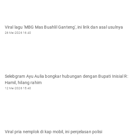
Viral lagu 'MBG Mas Buahlil Ganteng', ini lirik dan asal usulnya
26 Mei 2026 16:40
Selebgram Ayu Aulia bongkar hubungan dengan Bupati Inisial R:
Hamil, hilang rahim
12 Mei 2026 15:40
Viral pria nemplok di kap mobil, ini penjelasan polisi