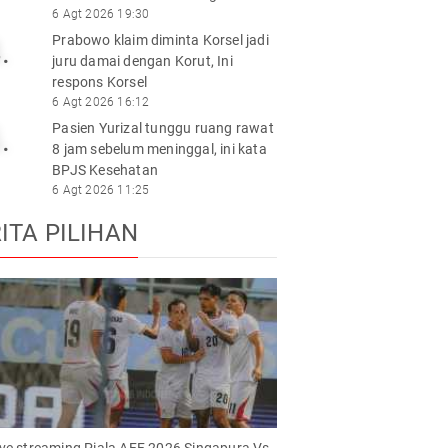
6 Agt 2026 19:30
Prabowo klaim diminta Korsel jadi
.
juru damai dengan Korut, Ini
respons Korsel
6 Agt 2026 16:12
Pasien Yurizal tunggu ruang rawat
.
8 jam sebelum meninggal, ini kata
BPJS Kesehatan
6 Agt 2026 11:25
ITA PILIHAN