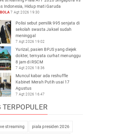
live streaming Piala AFF 2026 Singapura Vs
s Indonesia, Hidup mati Garuda
KBOLA
7 Agt 2026 19:30
Polisi sebut pemilik 995 senjata di
sekolah swasta Jaksel sudah
meninggal
7 Agt 2026 19:02
Yurizal, pasien BPJS yang diejek
dokter, ternyata curhat menunggu
8 jam di RSCM
7 Agt 2026 18:36
Muncul kabar ada reshuffle
Kabinet Merah Putih usai 17
Agustus
7 Agt 2026 16:47
G TERPOPULER
live streaming
piala presiden 2026