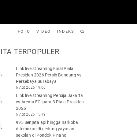
FOTO
VIDEO
INDEKS
ITA TERPOPULER
Link live streaming Final Piala
.
Presiden 2026 Persib Bandung vs
Foto
Video
Indeks
Cari
Persebaya Surabaya
6 Agt 2026 19:00
Link live streaming Persija Jakarta
.
vs Arema FC juara 3 Piala Presiden
2026
6 Agt 2026 15:19
995 Senjata api hingga narkoba
.
ditemukan di gedung yayasan
sekolah di Pondok Pinang