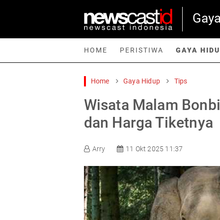
Gaya
HOME
PERISTIWA
GAYA HID
Home
Gaya Hidup
Tips
Home
Peristiwa
Gaya Hidup
Teknologi
Games
Sp
Wisata Malam Bonbi
dan Harga Tiketnya
Arry
11 Okt 2025 11:37