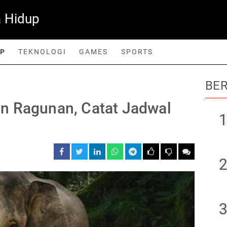
 Hidup
UP
TEKNOLOGI
GAMES
SPORTS
BER
orts
n Ragunan, Catat Jadwal
1
2
3