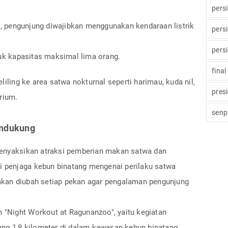
pers
 pengunjung diwajibkan menggunakan kendaraan listrik
pers
pers
tuk kapasitas maksimal lima orang.
final
liling ke area satwa nokturnal seperti harimau, kuda nil,
pres
rium.
senp
Pendukung
enyaksikan atraksi pemberian makan satwa dan
ri penjaga kebun binatang mengenai perilaku satwa
i akan diubah setiap pekan agar pengalaman pengunjung
m "Night Workout at Ragunanzoo", yaitu kegiatan
ng 1,8 kilometer di dalam kawasan kebun binatang.