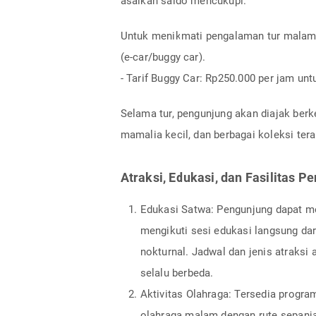
asalkan saldo mencukupi.
Untuk menikmati pengalaman tur malam,
(e-car/buggy car).
- Tarif Buggy Car: Rp250.000 per jam un
Selama tur, pengunjung akan diajak berke
mamalia kecil, dan berbagai koleksi tera
Atraksi, Edukasi, dan Fasilitas 
Edukasi Satwa: Pengunjung dapat m
mengikuti sesi edukasi langsung da
nokturnal. Jadwal dan jenis atraks
selalu berbeda.
Aktivitas Olahraga: Tersedia progra
olahraga malam dengan rute sepanja