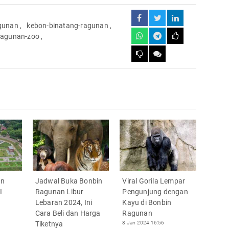
gunan
,
kebon-binatang-ragunan
,
-ragunan-zoo
,
an
Jadwal Buka Bonbin
Viral Gorila Lempar
I
Ragunan Libur
Pengunjung dengan
Lebaran 2024, Ini
Kayu di Bonbin
Cara Beli dan Harga
Ragunan
Tiketnya
8 Jan 2024 16:56