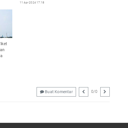
11 Apr 2024 17:18
iket
dan
ya
0
/
0
Buat Komentar