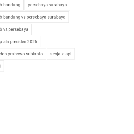
ib bandung
persebaya surabaya
ib bandung vs persebaya surabaya
ib vs persebaya
 piala presiden 2026
iden prabowo subianto
senjata api
i