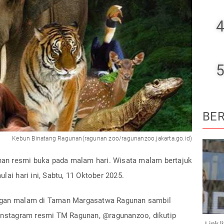
4
5
BER
Kebun Binatang Ragunan(ragunan zoo/ragunanzoo.jakarta.go.id)
n resmi buka pada malam hari. Wisata malam bertajuk
lai hari ini, Sabtu, 11 Oktober 2025.
angan malam di Taman Margasatwa Ragunan sambil
 Instagram resmi TM Ragunan, @ragunanzoo, dikutip