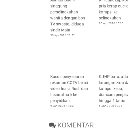
singgung
pria kerap cuci 
perselingkuhan
korupsi ke
wanita dengan bos
selingkuhan
TV swasta, diduga
20 Apr 2026 15:26
sindir Maia
30 Apr 2026 21:52
Kasus penyebaran
KUHP baru: ada
rekaman CCTV berisi
larangan zina d
video Inara Rusli dan
kumpul kebo,
Insanul naik ke
diancam penjar
penyidikan
hingga 1 tahun
9 Jan 2026 18:02
5 Jan 2026 10:21
KOMENTAR