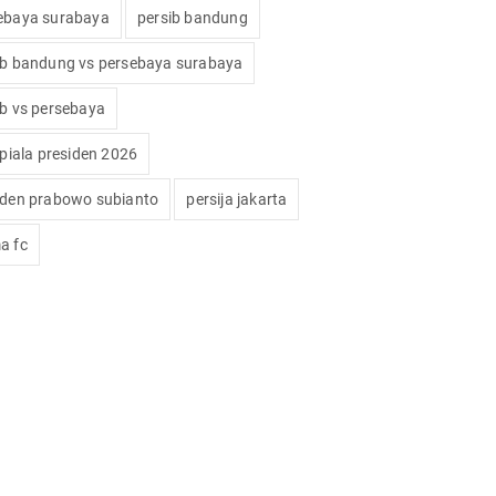
ebaya surabaya
persib bandung
ib bandung vs persebaya surabaya
ib vs persebaya
 piala presiden 2026
iden prabowo subianto
persija jakarta
a fc