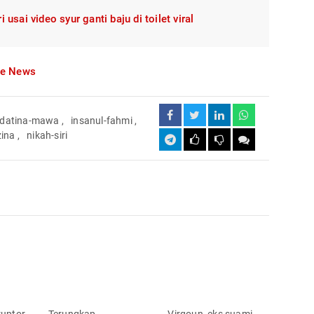
usai video syur ganti baju di toilet viral
le News
datina-mawa
,
insanul-fahmi
,
zina
,
nikah-siri
uptor
Terungkap
Virgoun, eks suami