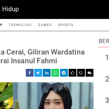
 Hidup
UP
TEKNOLOGI
GAMES
SPORTS
BER
orts
ta Cerai, Giliran Wardatina
1
ai Insanul Fahmi
2
3