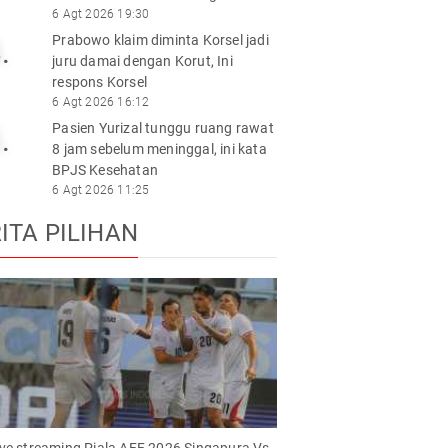
6 Agt 2026 19:30
Prabowo klaim diminta Korsel jadi
.
juru damai dengan Korut, Ini
respons Korsel
6 Agt 2026 16:12
Pasien Yurizal tunggu ruang rawat
.
8 jam sebelum meninggal, ini kata
BPJS Kesehatan
6 Agt 2026 11:25
ITA PILIHAN