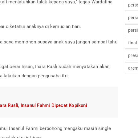
kali menjatuhkan talak kepada saya," tegas Wardatina
pers
pers
ai diketahui anaknya di kemudian hari.
pers
juga saya memohon supaya anak saya jangan sampai tahu
final
pres
t cerai Insan, Inara Rusli sudah menyatakan akan
arem
dia lakukan dengan pengusaha itu.
ra Rusli, Insanul Fahmi Dipecat Kopikuni
tahui Insanul Fahmi berbohong mengaku masih single
nalak dua istrinya.