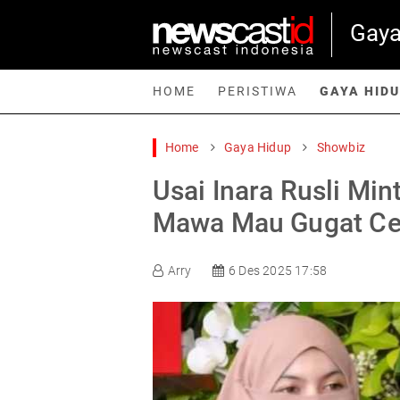
Gaya
HOME
PERISTIWA
GAYA HID
Home
Gaya Hidup
Showbiz
Home
Peristiwa
Gaya Hidup
Teknologi
Games
Sp
Usai Inara Rusli Min
Mawa Mau Gugat Cer
Arry
6 Des 2025 17:58