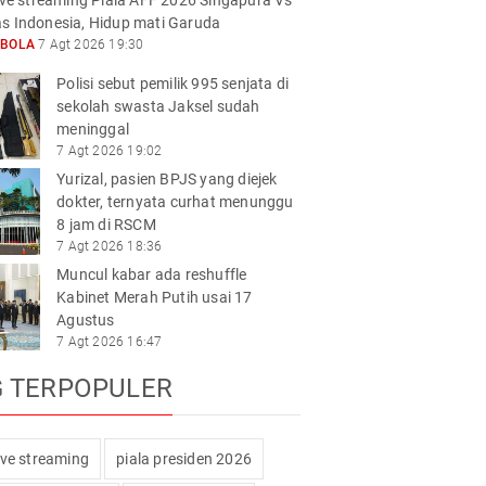
live streaming Piala AFF 2026 Singapura Vs
s Indonesia, Hidup mati Garuda
KBOLA
7 Agt 2026 19:30
Polisi sebut pemilik 995 senjata di
sekolah swasta Jaksel sudah
meninggal
7 Agt 2026 19:02
Yurizal, pasien BPJS yang diejek
dokter, ternyata curhat menunggu
8 jam di RSCM
7 Agt 2026 18:36
Muncul kabar ada reshuffle
Kabinet Merah Putih usai 17
Agustus
7 Agt 2026 16:47
G TERPOPULER
live streaming
piala presiden 2026