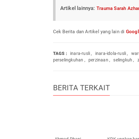
Artikel lainnya:
Trauma Sarah Azhari 
Cek Berita dan Artikel yang lain di
Goog
TAGS :
inara-rusli
,
inara-idola-rusli
,
war
perselingkuhan
,
perzinaan
,
selingkuh
,
BERITA TERKAIT
Ahmad Dhani
KPK ungkap kor