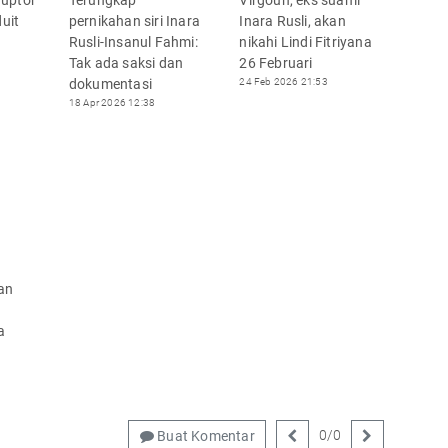
duit
pernikahan siri Inara
Inara Rusli, akan
Rusli-Insanul Fahmi:
nikahi Lindi Fitriyana
Tak ada saksi dan
26 Februari
dokumentasi
24 Feb 2026 21:53
18 Apr 2026 12:38
an
a
0
/
0
Buat Komentar