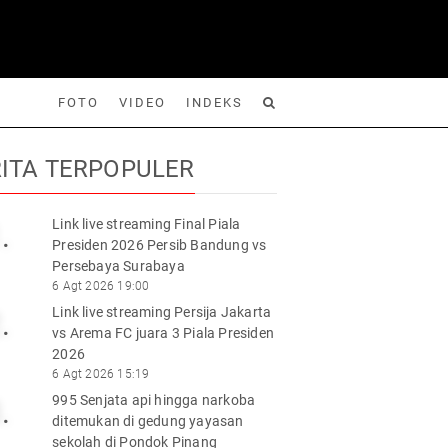
FOTO
VIDEO
INDEKS
ITA TERPOPULER
Link live streaming Final Piala
.
Presiden 2026 Persib Bandung vs
Foto
Video
Indeks
Cari
Persebaya Surabaya
6 Agt 2026 19:00
Link live streaming Persija Jakarta
.
vs Arema FC juara 3 Piala Presiden
2026
6 Agt 2026 15:19
995 Senjata api hingga narkoba
.
ditemukan di gedung yayasan
sekolah di Pondok Pinang