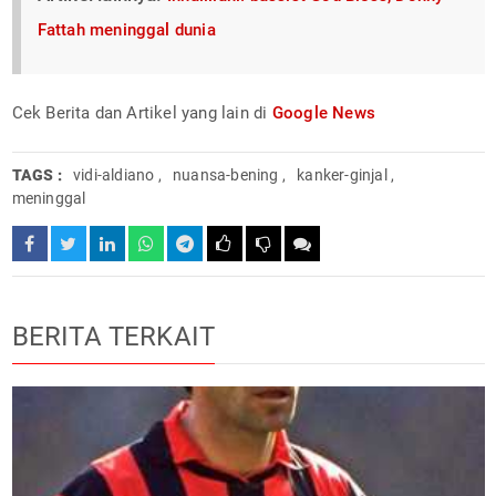
Fattah meninggal dunia
Cek Berita dan Artikel yang lain di
Google News
TAGS :
vidi-aldiano
,
nuansa-bening
,
kanker-ginjal
,
meninggal
BERITA TERKAIT