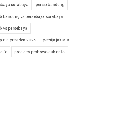
ebaya surabaya
persib bandung
ib bandung vs persebaya surabaya
ib vs persebaya
 piala presiden 2026
persija jakarta
a fc
presiden prabowo subianto