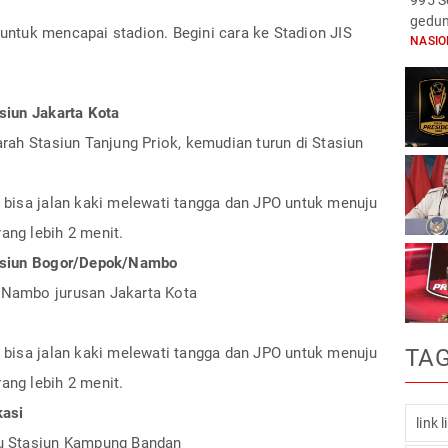
995 S
gedun
 untuk mencapai stadion. Begini cara ke Stadion JIS
NASI
asiun Jakarta Kota
arah Stasiun Tanjung Priok, kemudian turun di Stasiun
u bisa jalan kaki melewati tangga dan JPO untuk menuju
ang lebih 2 menit.
Stasiun Bogor/Depok/Nambo
/Nambo jurusan Jakarta Kota
u bisa jalan kaki melewati tangga dan JPO untuk menuju
TA
ang lebih 2 menit.
kasi
link 
ju Stasiun Kampung Bandan