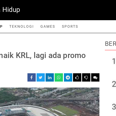
 Hidup
UP
TEKNOLOGI
GAMES
SPORTS
BER
orts
naik KRL, lagi ada promo
1
2
3