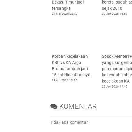
Bekasi Timur jadi
kereta, sudah a
tersangka
sejak 2010
21 Mei 2026 22:40
30 Apr 2026 16:59
Korban kecelakaan
Sosok Menteri 
KRL vs KA Argo
yang usul gerb
Bromo tambah jadi
perempuan dip
16, ini ididentitasnya
ke tengah imba
29 Apr 2026 15:35
kecelakaan KA
29 Apr 2026 14:46
KOMENTAR
Tidak ada komentar.