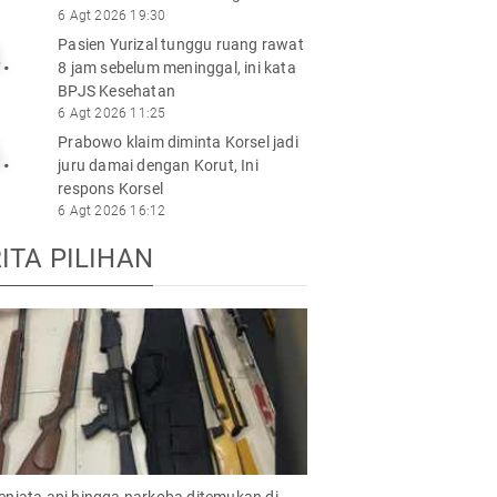
6 Agt 2026 19:30
Pasien Yurizal tunggu ruang rawat
.
8 jam sebelum meninggal, ini kata
BPJS Kesehatan
6 Agt 2026 11:25
Prabowo klaim diminta Korsel jadi
.
juru damai dengan Korut, Ini
respons Korsel
6 Agt 2026 16:12
ITA PILIHAN