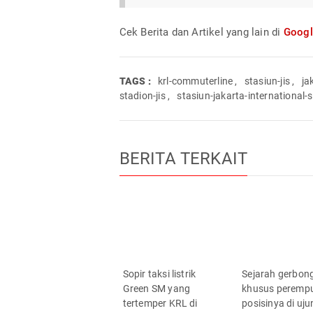
Cek Berita dan Artikel yang lain di
Goog
TAGS :
krl-commuterline
,
stasiun-jis
,
ja
stadion-jis
,
stasiun-jakarta-international-
BERITA TERKAIT
Sopir taksi listrik
Sejarah gerbon
Green SM yang
khusus peremp
tertemper KRL di
posisinya di uj