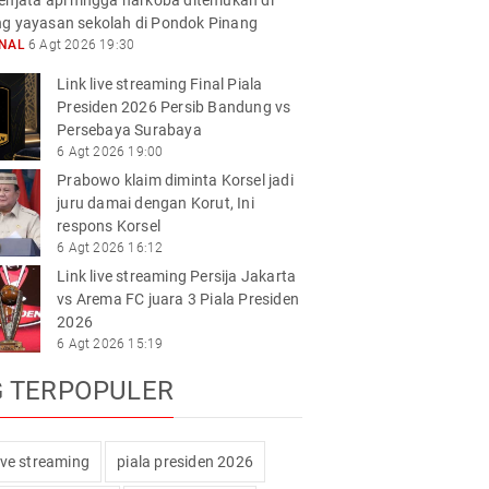
enjata api hingga narkoba ditemukan di
g yayasan sekolah di Pondok Pinang
ONAL
6 Agt 2026 19:30
Link live streaming Final Piala
Presiden 2026 Persib Bandung vs
Persebaya Surabaya
6 Agt 2026 19:00
Prabowo klaim diminta Korsel jadi
juru damai dengan Korut, Ini
respons Korsel
6 Agt 2026 16:12
Link live streaming Persija Jakarta
vs Arema FC juara 3 Piala Presiden
2026
6 Agt 2026 15:19
G TERPOPULER
live streaming
piala presiden 2026