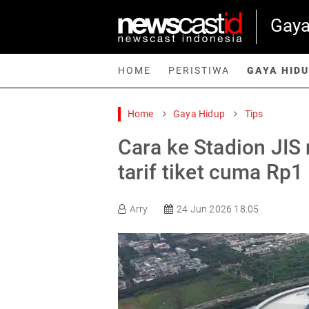
Gaya
HOME
PERISTIWA
GAYA HID
Home
Gaya Hidup
Tips
Home
Peristiwa
Gaya Hidup
Teknologi
Games
Sp
Cara ke Stadion JIS 
tarif tiket cuma Rp1
Arry
24 Jun 2026 18:05