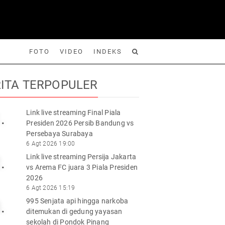
FOTO
VIDEO
INDEKS
ITA TERPOPULER
Link live streaming Final Piala
.
Presiden 2026 Persib Bandung vs
Foto
Video
Indeks
Cari
Persebaya Surabaya
6 Agt 2026 19:00
Link live streaming Persija Jakarta
.
vs Arema FC juara 3 Piala Presiden
2026
6 Agt 2026 15:19
995 Senjata api hingga narkoba
.
ditemukan di gedung yayasan
sekolah di Pondok Pinang