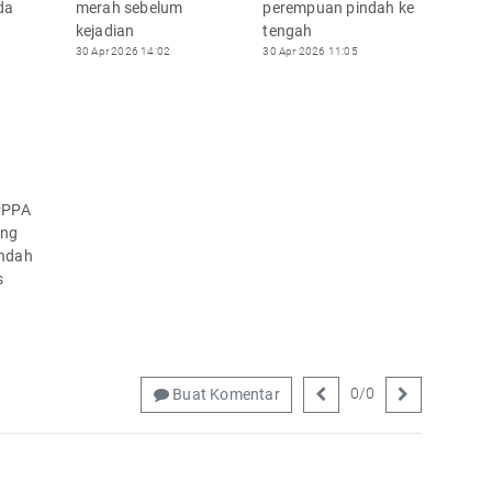
da
merah sebelum
perempuan pindah ke
kejadian
tengah
30 Apr 2026 14:02
30 Apr 2026 11:05
PPPA
ong
indah
s
0
/
0
Buat Komentar