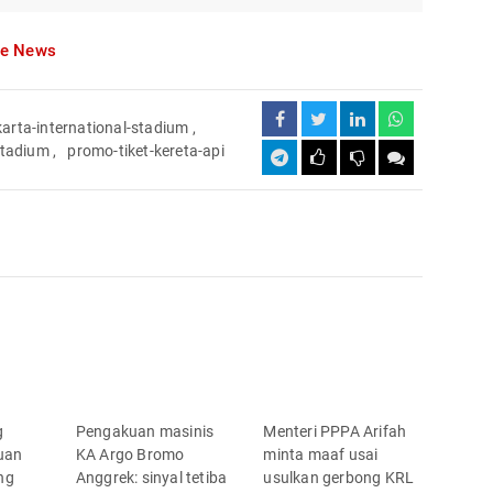
le News
karta-international-stadium
,
stadium
,
promo-tiket-kereta-api
g
Pengakuan masinis
Menteri PPPA Arifah
uan
KA Argo Bromo
minta maaf usai
ung
Anggrek: sinyal tetiba
usulkan gerbong KRL