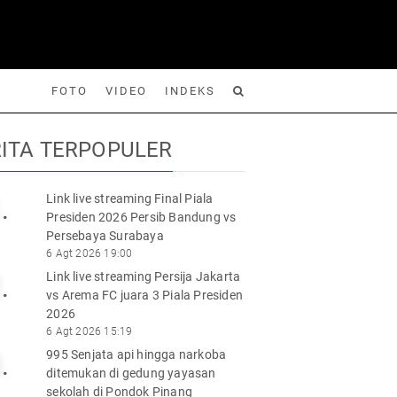
FOTO
VIDEO
INDEKS
ITA TERPOPULER
Link live streaming Final Piala
.
Presiden 2026 Persib Bandung vs
Foto
Video
Indeks
Cari
Persebaya Surabaya
6 Agt 2026 19:00
Link live streaming Persija Jakarta
.
vs Arema FC juara 3 Piala Presiden
2026
6 Agt 2026 15:19
995 Senjata api hingga narkoba
.
ditemukan di gedung yayasan
sekolah di Pondok Pinang