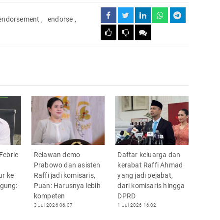
endorsement
,
endorse
,
Febrie
Relawan demo
Daftar keluarga dan
Prabowo dan asisten
kerabat Raffi Ahmad
ur ke
Raffi jadi komisaris,
yang jadi pejabat,
agung:
Puan: Harusnya lebih
dari komisaris hingga
kompeten
DPRD
3 Jul 2026 06:07
1 Jul 2026 16:02