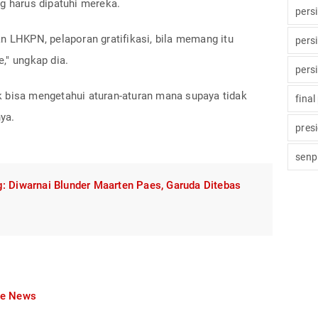
g harus dipatuhi mereka.
pers
n LHKPN, pelaporan gratifikasi, bila memang itu
pers
," ungkap dia.
pers
 bisa mengetahui aturan-aturan mana supaya tidak
final
ya.
pres
senp
: Diwarnai Blunder Maarten Paes, Garuda Ditebas
le News