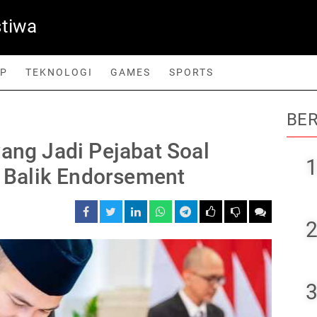
stiwa
UP
TEKNOLOGI
GAMES
SPORTS
BER
orts
yang Jadi Pejabat Soal
1
i Balik Endorsement
2
3