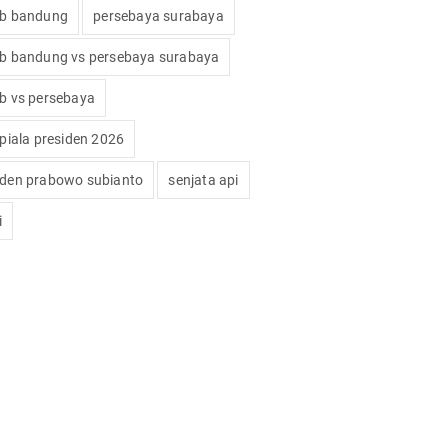
ib bandung
persebaya surabaya
ib bandung vs persebaya surabaya
ib vs persebaya
 piala presiden 2026
iden prabowo subianto
senjata api
i