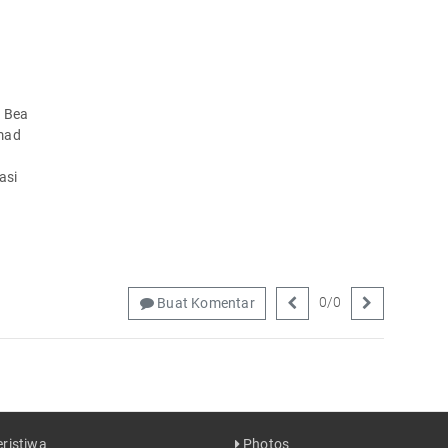
i Bea
hmad
:
asi
0
/
0
Buat Komentar
ristiwa
Photos