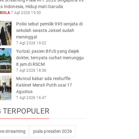
live streaming Piala AFF 2026 Singapura Vs
s Indonesia, Hidup mati Garuda
KBOLA
7 Agt 2026 19:30
Polisi sebut pemilik 995 senjata di
sekolah swasta Jaksel sudah
meninggal
7 Agt 2026 19:02
Yurizal, pasien BPJS yang diejek
dokter, ternyata curhat menunggu
8 jam di RSCM
7 Agt 2026 18:36
Muncul kabar ada reshuffle
Kabinet Merah Putih usai 17
Agustus
7 Agt 2026 16:47
G TERPOPULER
live streaming
piala presiden 2026