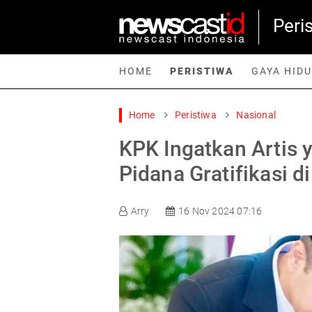
Peri
HOME
PERISTIWA
GAYA HID
Home
Peristiwa
Nasional
Home
Peristiwa
Gaya Hidup
Teknologi
Games
Sp
KPK Ingatkan Artis 
Pidana Gratifikasi d
Arry
16 Nov 2024 07:16