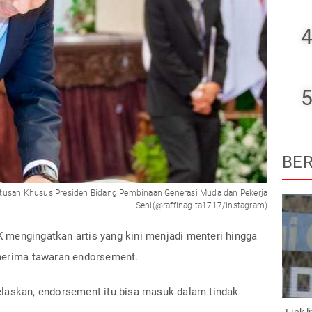
4
5
BER
Utusan Khusus Presiden Bidang Pembinaan Generasi Muda dan Pekerja
Seni(@raffinagita1717/instagram)
mengingatkan artis yang kini menjadi menteri hingga
enerima tawaran endorsement.
laskan, endorsement itu bisa masuk dalam tindak