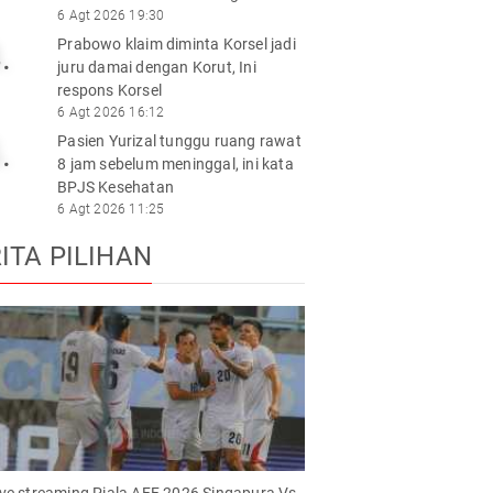
6 Agt 2026 19:30
Prabowo klaim diminta Korsel jadi
.
juru damai dengan Korut, Ini
respons Korsel
6 Agt 2026 16:12
Pasien Yurizal tunggu ruang rawat
.
8 jam sebelum meninggal, ini kata
BPJS Kesehatan
6 Agt 2026 11:25
ITA PILIHAN