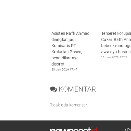
Asisten Raffi Ahmad
Terseret korups
diangkat jadi
Cukai, Raffi A
Komisaris PT
beber kronologi
Krakatau Posco,
awalnya basa b
pendidikannya
11 Jun 2026 17:03
disorot
28 Jun 2026 17:47
KOMENTAR
Tidak ada komentar.
Pe