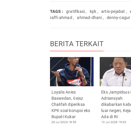
TAGS :
gratifikasi
,
kpk
,
artis-pejabat
,
raffi-ahmad
,
ahmad-dhani
,
denny-cagur
BERITA TERKAIT
Loyalis Anies
Eks Jampidsus 
Baswedan, Geisz
Adriansyah
Chalifah diperiksa
dikabarkan kab
KPK soal korupsi eks
luar negeri, Kej
Bupati Kukar
Ada di RI
29 Jul 2026 18:50
13 Jul 2026 19:03