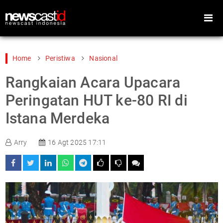
Home
Peristiwa
Nasional
Rangkaian Acara Upacara
Home
Peristiwa
Peringatan HUT ke-80 RI di
Gaya Hidup
Teknologi
Istana Merdeka
Games
Sports
Arry
16 Agt 2025 17:11
Foto
Video
Indeks
Cari