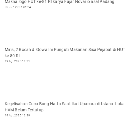
Makna logo HUT ke-81 RI karya Fajar Novario asal Padang
30 Jun 2026 06:24
Miris, 2 Bocah di Gowa Ini Punguti Makanan Sisa Pejabat di HUT
ke-80 RI
19 Agt 2025 18:21
Kegelisahan Cucu Bung Hatta Saat Ikut Upacara di Istana: Luka
HAM Belum Tertutup
19 Agt 2025 12:39