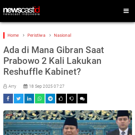
Home
Peristiwa
Nasional
Ada di Mana Gibran Saat
Home
Peristiwa
Prabowo 2 Kali Lakukan
Gaya Hidup
Teknologi
Reshuffle Kabinet?
Games
Sports
Arry
18 Sep 2025 07:27
Foto
Video
Indeks
Cari