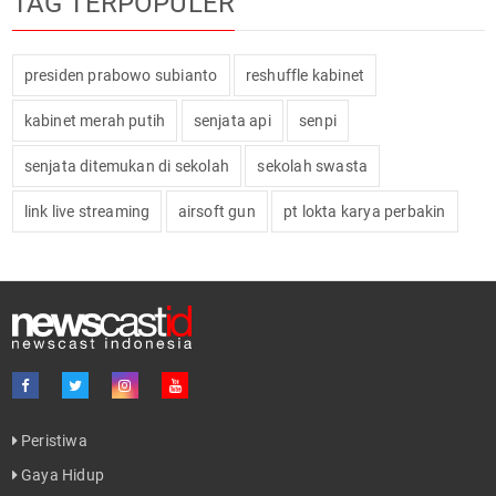
TAG TERPOPULER
presiden prabowo subianto
reshuffle kabinet
kabinet merah putih
senjata api
senpi
senjata ditemukan di sekolah
sekolah swasta
link live streaming
airsoft gun
pt lokta karya perbakin
Peristiwa
Gaya Hidup