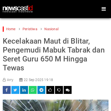
Home
Peristiwa
Nasional
Kecelakaan Maut di Blitar,
Home
Peristiwa
Pengemudi Mabuk Tabrak dan
Gaya Hidup
Teknologi
Seret Guru 650 M Hingga
Games
Sports
Tewas
Foto
Video
Indeks
Cari
Arry
22 Sep 2025 19:18