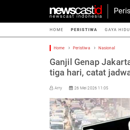
Peri
HOME
PERISTIWA
GAYA HID
Home
Peristiwa
Nasional
Home
Peristiwa
Gaya Hidup
Teknologi
Games
Sp
Ganjil Genap Jakart
tiga hari, catat jadw
Arry
26 Mei 2026 11:05