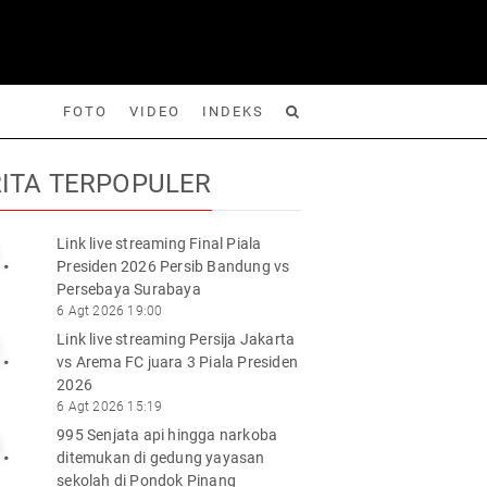
FOTO
VIDEO
INDEKS
ITA TERPOPULER
Link live streaming Final Piala
.
Presiden 2026 Persib Bandung vs
Foto
Video
Indeks
Cari
Persebaya Surabaya
6 Agt 2026 19:00
Link live streaming Persija Jakarta
.
vs Arema FC juara 3 Piala Presiden
2026
6 Agt 2026 15:19
995 Senjata api hingga narkoba
.
ditemukan di gedung yayasan
sekolah di Pondok Pinang