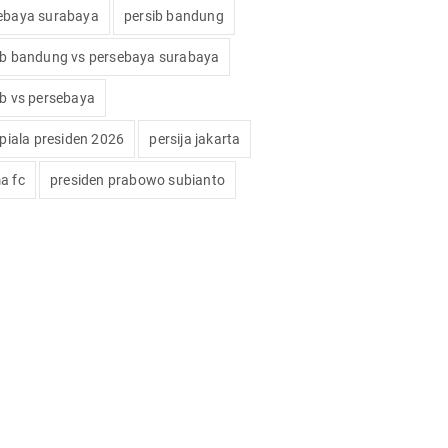
ebaya surabaya
persib bandung
ib bandung vs persebaya surabaya
ib vs persebaya
 piala presiden 2026
persija jakarta
a fc
presiden prabowo subianto