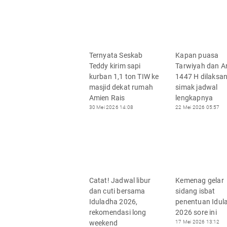
Ternyata Seskab
Kapan puasa
Teddy kirim sapi
Tarwiyah dan A
kurban 1,1 ton TIW ke
1447 H dilaksa
masjid dekat rumah
simak jadwal
Amien Rais
lengkapnya
30 Mei 2026 14:08
22 Mei 2026 05:57
Catat! Jadwal libur
Kemenag gelar
dan cuti bersama
sidang isbat
Iduladha 2026,
penentuan Idul
rekomendasi long
2026 sore ini
weekend
17 Mei 2026 13:12