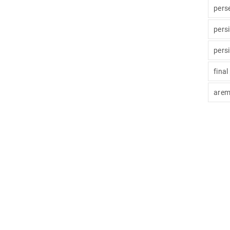
pers
pers
pers
final
arem