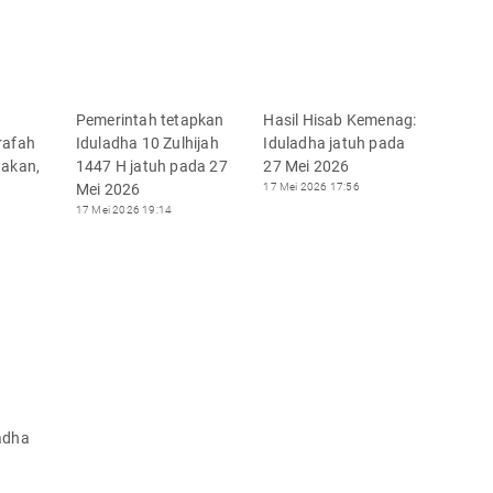
Pemerintah tetapkan
Hasil Hisab Kemenag:
rafah
Iduladha 10 Zulhijah
Iduladha jatuh pada
nakan,
1447 H jatuh pada 27
27 Mei 2026
Mei 2026
17 Mei 2026 17:56
17 Mei 2026 19:14
adha