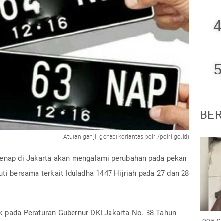
4
5
BER
Aturan ganjil genap(korlantas polri/polri.go.id)
genap di Jakarta akan mengalami perubahan pada pekan
n cuti bersama terkait Iduladha 1447 Hijriah pada 27 dan 28
k pada Peraturan Gubernur DKI Jakarta No. 88 Tahun