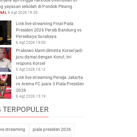
enjata api hingga narkoba ditemukan di
g yayasan sekolah di Pondok Pinang
ONAL
6 Agt 2026 19:30
Link live streaming Final Piala
Presiden 2026 Persib Bandung vs
Persebaya Surabaya
6 Agt 2026 19:00
Prabowo klaim diminta Korsel jadi
juru damai dengan Korut, Ini
respons Korsel
6 Agt 2026 16:12
Link live streaming Persija Jakarta
vs Arema FC juara 3 Piala Presiden
2026
6 Agt 2026 15:19
G TERPOPULER
live streaming
piala presiden 2026