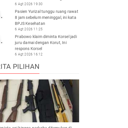
6 Agt 2026 19:30
Pasien Yurizal tunggu ruang rawat
.
8 jam sebelum meninggal, ini kata
BPJS Kesehatan
6 Agt 2026 11:25
Prabowo klaim diminta Korsel jadi
.
juru damai dengan Korut, Ini
respons Korsel
6 Agt 2026 16:12
ITA PILIHAN