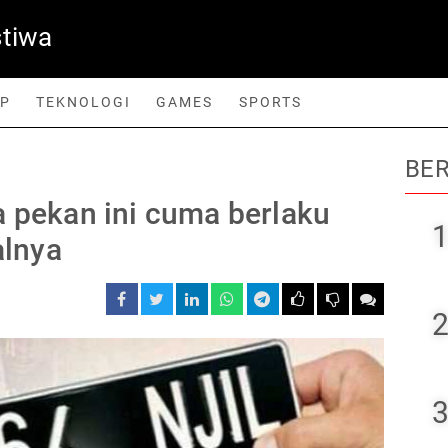
stiwa
UP
TEKNOLOGI
GAMES
SPORTS
BER
orts
a pekan ini cuma berlaku
1
alnya
2
3