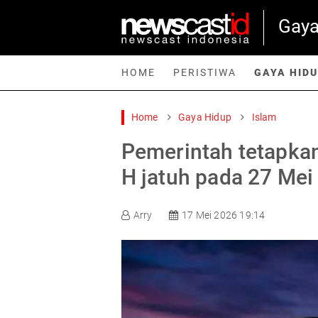
Gaya
HOME
PERISTIWA
GAYA HID
Home
Gaya Hidup
Islam
Home
Peristiwa
Gaya Hidup
Teknologi
Games
Sp
Pemerintah tetapkan
H jatuh pada 27 Mei
Arry
17 Mei 2026 19:14