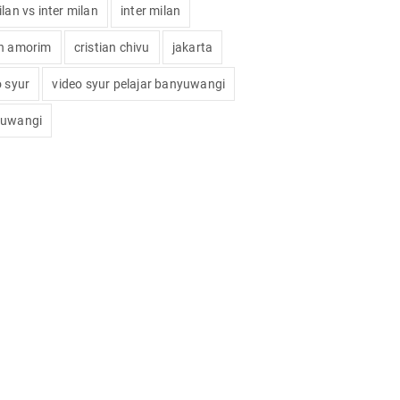
lan vs inter milan
inter milan
n amorim
cristian chivu
jakarta
o syur
video syur pelajar banyuwangi
uwangi