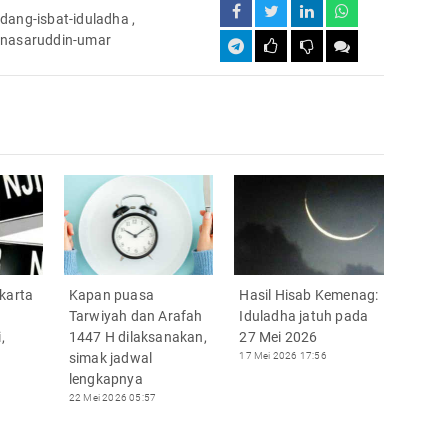
idang-isbat-iduladha
,
nasaruddin-umar
karta
Kapan puasa
Hasil Hisab Kemenag:
Tarwiyah dan Arafah
Iduladha jatuh pada
,
1447 H dilaksanakan,
27 Mei 2026
a
simak jadwal
17 Mei 2026 17:56
lengkapnya
22 Mei 2026 05:57