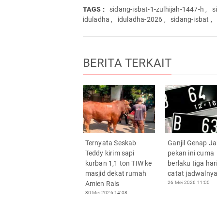
TAGS :
sidang-isbat-1-zulhijah-1447-h
,
s
iduladha
,
iduladha-2026
,
sidang-isbat
,
BERITA TERKAIT
Ternyata Seskab
Ganjil Genap Ja
Teddy kirim sapi
pekan ini cuma
kurban 1,1 ton TIW ke
berlaku tiga hari
masjid dekat rumah
catat jadwalny
Amien Rais
26 Mei 2026 11:05
30 Mei 2026 14:08