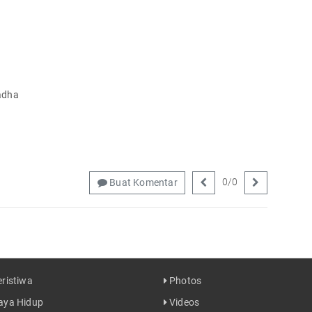
adha
0
/
0
Buat Komentar
ristiwa
Photos
ya Hidup
Videos