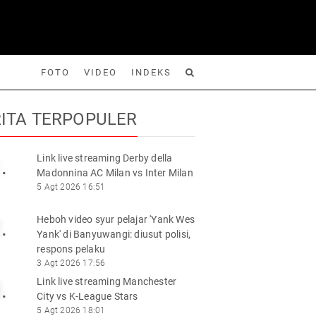
FOTO
VIDEO
INDEKS
ITA TERPOPULER
Link live streaming Derby della
.
Madonnina AC Milan vs Inter Milan
Foto
Video
Indeks
Cari
5 Agt 2026 16:51
Heboh video syur pelajar 'Yank Wes
.
Yank' di Banyuwangi: diusut polisi,
respons pelaku
3 Agt 2026 17:56
Link live streaming Manchester
.
City vs K-League Stars
5 Agt 2026 18:01