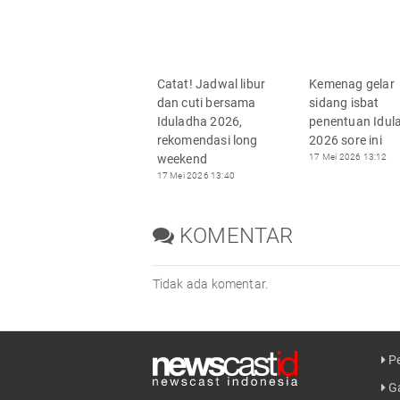
Catat! Jadwal libur
Kemenag gelar
dan cuti bersama
sidang isbat
Iduladha 2026,
penentuan Idul
rekomendasi long
2026 sore ini
weekend
17 Mei 2026 13:12
17 Mei 2026 13:40
KOMENTAR
Tidak ada komentar.
Pe
Ga