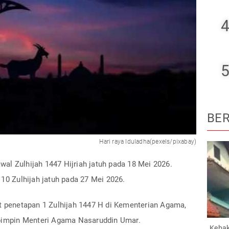
4
5
BER
Hari raya Iduladha(pexels/pixabay)
l Zulhijah 1447 Hijriah jatuh pada 18 Mei 2026.
 10 Zulhijah jatuh pada 27 Mei 2026.
at penetapan 1 Zulhijah 1447 H di Kementerian Agama,
ipimpin Menteri Agama Nasaruddin Umar.
Kebak