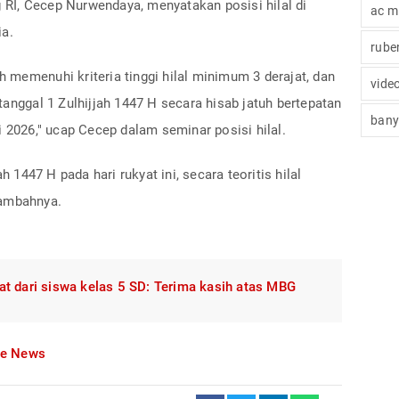
RI, Cecep Nurwendaya, menyatakan posisi hilal di
ac mi
ia.
rube
ah memenuhi kriteria tinggi hilal minimum 3 derajat, dan
vide
tanggal 1 Zulhijjah 1447 H secara hisab jatuh bertepatan
bany
i 2026," ucap Cecep dalam seminar posisi hilal.
h 1447 H pada hari rukyat ini, secara teoritis hilal
tambahnya.
t dari siswa kelas 5 SD: Terima kasih atas MBG
le News