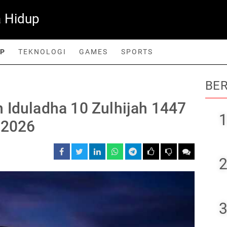
 Hidup
UP
TEKNOLOGI
GAMES
SPORTS
BER
orts
 Iduladha 10 Zulhijah 1447
1
 2026
2
3