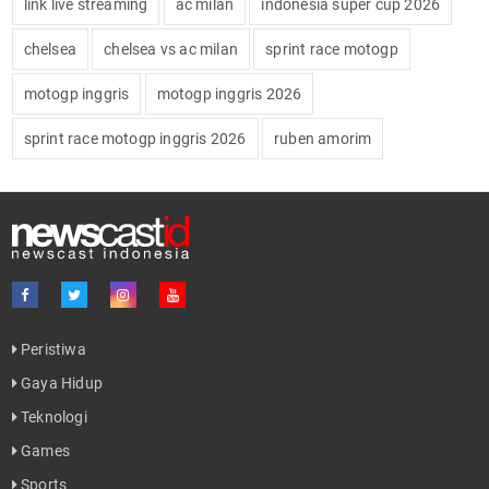
link live streaming
ac milan
indonesia super cup 2026
chelsea
chelsea vs ac milan
sprint race motogp
motogp inggris
motogp inggris 2026
sprint race motogp inggris 2026
ruben amorim
Peristiwa
Gaya Hidup
Teknologi
Games
Sports