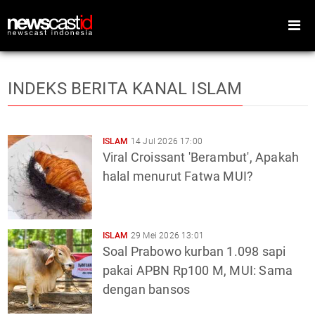
INDEKS BERITA KANAL ISLAM
Home
Peristiwa
ISLAM
14 Jul 2026 17:00
Gaya Hidup
Teknologi
Viral Croissant 'Berambut', Apakah
halal menurut Fatwa MUI?
Games
Sports
Foto
Video
Indeks
Cari
ISLAM
29 Mei 2026 13:01
Soal Prabowo kurban 1.098 sapi
pakai APBN Rp100 M, MUI: Sama
dengan bansos