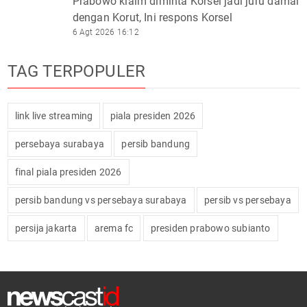
Prabowo klaim diminta Korsel jadi juru damai
dengan Korut, Ini respons Korsel
6 Agt 2026 16:12
TAG TERPOPULER
link live streaming
piala presiden 2026
persebaya surabaya
persib bandung
final piala presiden 2026
persib bandung vs persebaya surabaya
persib vs persebaya
persija jakarta
arema fc
presiden prabowo subianto