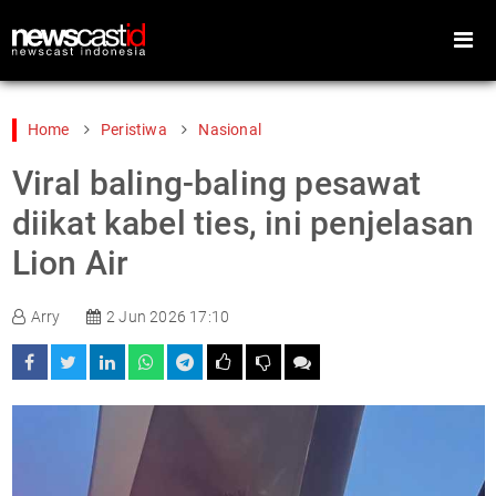
Home
Peristiwa
Nasional
Viral baling-baling pesawat
Home
Peristiwa
diikat kabel ties, ini penjelasan
Gaya Hidup
Teknologi
Lion Air
Games
Sports
Arry
2 Jun 2026 17:10
Foto
Video
Indeks
Cari