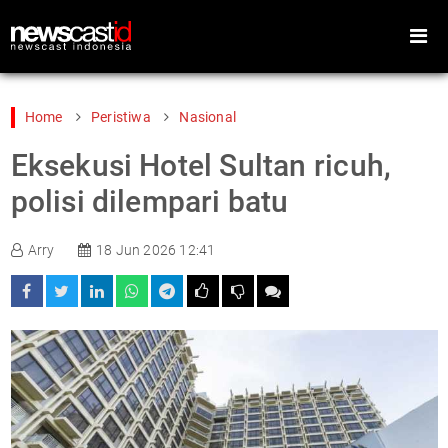
Home
Peristiwa
Nasional
Eksekusi Hotel Sultan ricuh,
Home
Peristiwa
polisi dilempari batu
Gaya Hidup
Teknologi
Arry
18 Jun 2026 12:41
Games
Sports
Foto
Video
Indeks
Cari