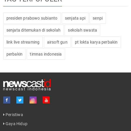
presiden prabowo subianto
senjata api
senpi
senjata ditemukan di sekolah
sekolah swasta
link live streaming
airsoft gun
pt lokta karya perbakin
perbakin
timnas indonesia
Peristiwa
Gaya Hidup