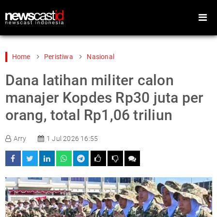
Home
Peristiwa
Nasional
Dana latihan militer calon
Home
Peristiwa
manajer Kopdes Rp30 juta per
Gaya Hidup
Teknologi
orang, total Rp1,06 triliun
Games
Sports
Arry
1 Jul 2026 16:55
Foto
Video
Indeks
Cari