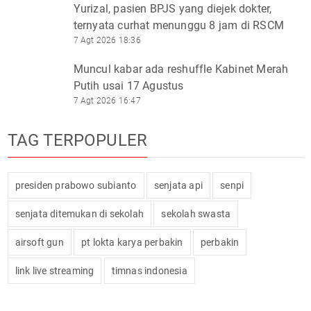
Yurizal, pasien BPJS yang diejek dokter,
ternyata curhat menunggu 8 jam di RSCM
7 Agt 2026 18:36
Muncul kabar ada reshuffle Kabinet Merah
Putih usai 17 Agustus
7 Agt 2026 16:47
TAG TERPOPULER
presiden prabowo subianto
senjata api
senpi
senjata ditemukan di sekolah
sekolah swasta
airsoft gun
pt lokta karya perbakin
perbakin
link live streaming
timnas indonesia