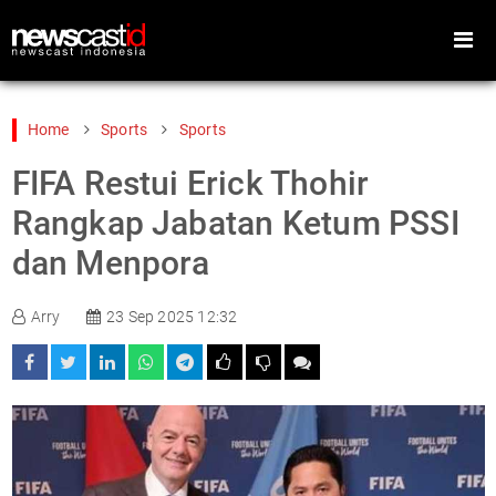
Home
Sports
Sports
FIFA Restui Erick Thohir
Home
Peristiwa
Rangkap Jabatan Ketum PSSI
Gaya Hidup
Teknologi
dan Menpora
Games
Sports
Arry
23 Sep 2025 12:32
Foto
Video
Indeks
Cari