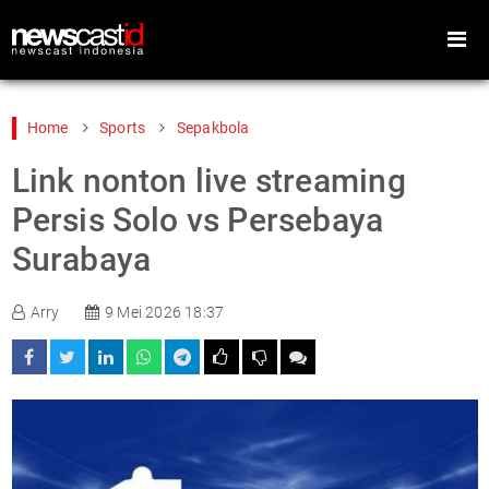
Home
Sports
Sepakbola
Link nonton live streaming
Home
Peristiwa
Persis Solo vs Persebaya
Gaya Hidup
Teknologi
Surabaya
Games
Sports
Arry
9 Mei 2026 18:37
Foto
Video
Indeks
Cari