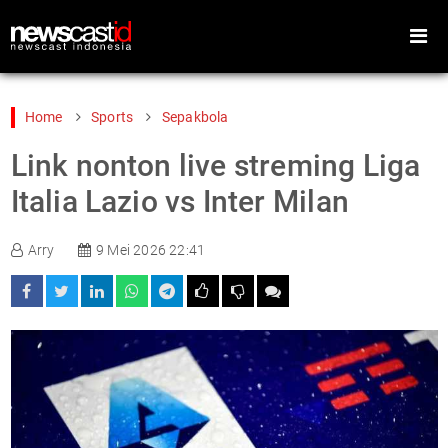
Home
Sports
Sepakbola
Link nonton live streming Liga
Home
Peristiwa
Italia Lazio vs Inter Milan
Gaya Hidup
Teknologi
Arry
9 Mei 2026 22:41
Games
Sports
Foto
Video
Indeks
Cari