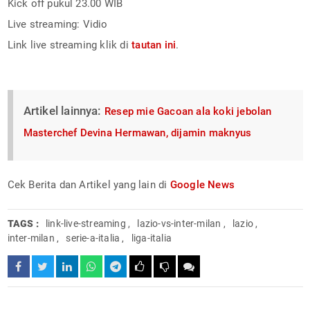
Kick off pukul 23.00 WIB
Live streaming: Vidio
Link live streaming klik di
tautan ini
.
Artikel lainnya:
Resep mie Gacoan ala koki jebolan
Masterchef Devina Hermawan, dijamin maknyus
Cek Berita dan Artikel yang lain di
Google News
TAGS :
link-live-streaming
,
lazio-vs-inter-milan
,
lazio
,
inter-milan
,
serie-a-italia
,
liga-italia