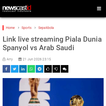
Home
Sports
Sepakbola
Link live streaming Piala Dunia
Home
Peristiwa
Spanyol vs Arab Saudi
Gaya Hidup
Teknologi
Arry
21 Jun 2026 23:15
Games
Sports
Foto
Video
Indeks
Cari