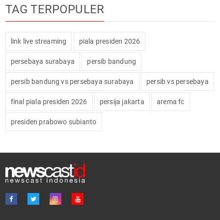
TAG TERPOPULER
link live streaming
piala presiden 2026
persebaya surabaya
persib bandung
persib bandung vs persebaya surabaya
persib vs persebaya
final piala presiden 2026
persija jakarta
arema fc
presiden prabowo subianto