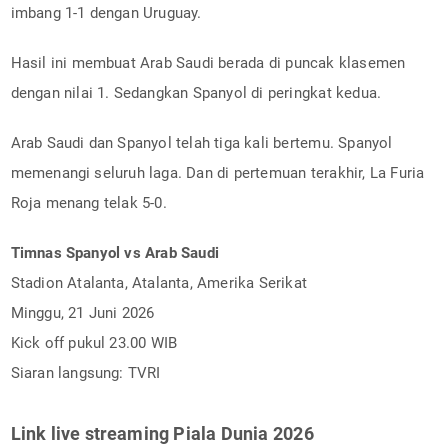
imbang 1-1 dengan Uruguay.
Hasil ini membuat Arab Saudi berada di puncak klasemen
dengan nilai 1. Sedangkan Spanyol di peringkat kedua.
Arab Saudi dan Spanyol telah tiga kali bertemu. Spanyol
memenangi seluruh laga. Dan di pertemuan terakhir, La Furia
Roja menang telak 5-0.
Timnas Spanyol vs Arab Saudi
Stadion Atalanta, Atalanta, Amerika Serikat
Minggu, 21 Juni 2026
Kick off pukul 23.00 WIB
Siaran langsung: TVRI
Link live streaming Piala Dunia 2026