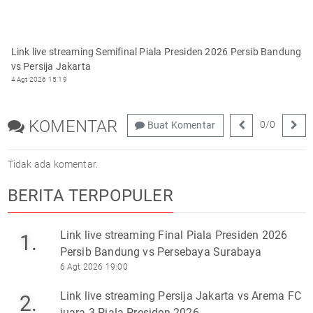
Link live streaming Semifinal Piala Presiden 2026 Persib Bandung
vs Persija Jakarta
4 Agt 2026 15:19
KOMENTAR
0
/
0
Buat Komentar
Tidak ada komentar.
BERITA TERPOPULER
Link live streaming Final Piala Presiden 2026
1.
Persib Bandung vs Persebaya Surabaya
6 Agt 2026 19:00
Link live streaming Persija Jakarta vs Arema FC
2.
juara 3 Piala Presiden 2026