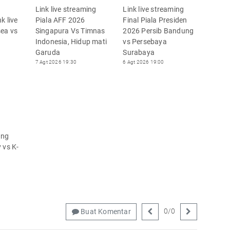
Link live streaming
Link live streaming
k live
Piala AFF 2026
Final Piala Presiden
sea vs
Singapura Vs Timnas
2026 Persib Bandung
Indonesia, Hidup mati
vs Persebaya
Garuda
Surabaya
7 Agt 2026 19:30
6 Agt 2026 19:00
ing
 vs K-
0
/
0
Buat Komentar