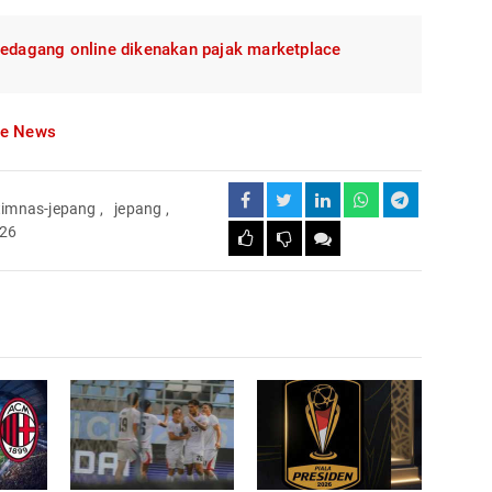
 pedagang online dikenakan pajak marketplace
le News
timnas-jepang
,
jepang
,
026