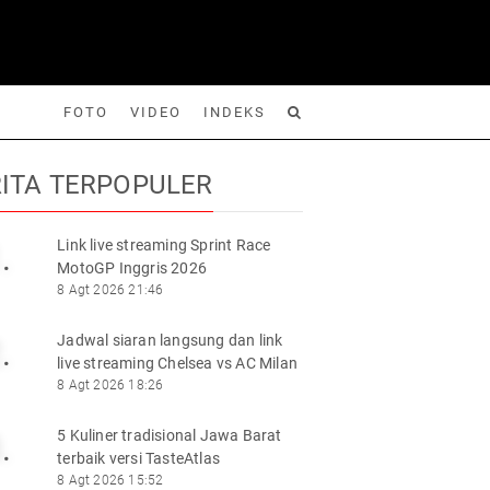
FOTO
VIDEO
INDEKS
ITA TERPOPULER
Link live streaming Sprint Race
.
MotoGP Inggris 2026
Foto
Video
Indeks
Cari
8 Agt 2026 21:46
Jadwal siaran langsung dan link
.
live streaming Chelsea vs AC Milan
8 Agt 2026 18:26
5 Kuliner tradisional Jawa Barat
.
terbaik versi TasteAtlas
8 Agt 2026 15:52