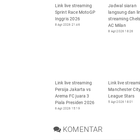
Link live streaming
Jadwal siaran
Sprint Race MotoGP
langsung dan lin
Inggris 2026
streaming Chel
8 Agt 2026 21:46
AC Milan
8 Agt 2026 18:26
Link live streaming
Link live stream
Persija Jakarta vs
Manchester City
Arema FC juara 3
League Stars
Piala Presiden 2026
5 Agt 2026 18:01
6 Agt 2026 15:19
KOMENTAR