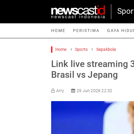
Spor
HOME
PERISTIWA
GAYA HIDU
Home
Sports
Sepakbola
Home
Peristiwa
Gaya Hidup
Teknologi
Games
Sp
Link live streaming 
Brasil vs Jepang
Arry
29 Jun 2026 22:32