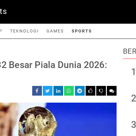
ts
P
TEKNOLOGI
GAMES
SPORTS
BER
orts
32 Besar Piala Dunia 2026:
1
2
3