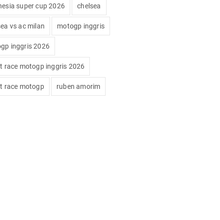
nesia super cup 2026
chelsea
sea vs ac milan
motogp inggris
gp inggris 2026
nt race motogp inggris 2026
nt race motogp
ruben amorim