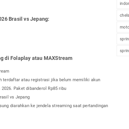
indo
chel
026 Brasil vs Jepang:
moto
spri
spri
ng di Folaplay atau MAXStream
tream
erdaftar atau registrasi jika belum memiliki akun
 2026. Paket dibanderol Rp85 ribu
Brasil vs Jepang
ngsung diarahkan ke jendela streaming saat pertandingan