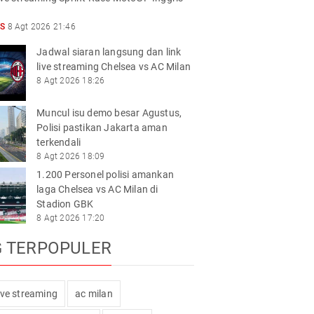
S
8 Agt 2026 21:46
Jadwal siaran langsung dan link
live streaming Chelsea vs AC Milan
8 Agt 2026 18:26
Muncul isu demo besar Agustus,
Polisi pastikan Jakarta aman
terkendali
8 Agt 2026 18:09
1.200 Personel polisi amankan
laga Chelsea vs AC Milan di
Stadion GBK
8 Agt 2026 17:20
G TERPOPULER
live streaming
ac milan