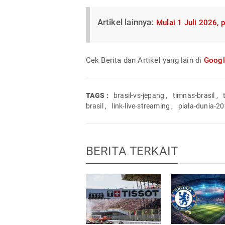
Artikel lainnya:
Mulai 1 Juli 2026,
Cek Berita dan Artikel yang lain di
Goog
TAGS :
brasil-vs-jepang
,
timnas-brasil
,
brasil
,
link-live-streaming
,
piala-dunia-2
BERITA TERKAIT