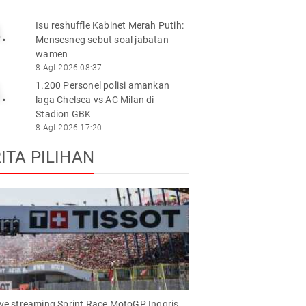
Isu reshuffle Kabinet Merah Putih:
.
Mensesneg sebut soal jabatan
wamen
8 Agt 2026 08:37
1.200 Personel polisi amankan
.
laga Chelsea vs AC Milan di
Stadion GBK
8 Agt 2026 17:20
ITA PILIHAN
live streaming Sprint Race MotoGP Inggris