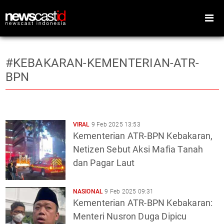
#KEBAKARAN-KEMENTERIAN-ATR-
BPN
Home
Peristiwa
Gaya Hidup
Teknologi
VIRAL
9 Feb 2025 13:53
Games
Sports
Kementerian ATR-BPN Kebakaran,
Netizen Sebut Aksi Mafia Tanah
Foto
Video
Indeks
Cari
dan Pagar Laut
NASIONAL
9 Feb 2025 09:31
Kementerian ATR-BPN Kebakaran:
Menteri Nusron Duga Dipicu