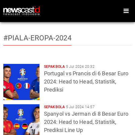
#PIALA-EROPA-2024
Home
Peristiwa
Gaya Hidup
Teknologi
SEPAKBOLA
5 Jul 2024 20:32
Portugal vs Prancis di 6 Besar Euro
Games
Sports
2024: Head to Head, Statistik,
Prediksi
Foto
Video
Indeks
Cari
SEPAKBOLA
5 Jul 2024 14:57
Spanyol vs Jerman di 8 Besar Euro
2024: Head to Head, Statistik,
Prediksi Line Up