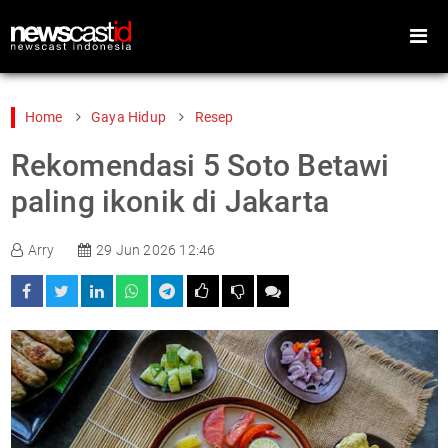
Home
Gaya Hidup
Resep
Rekomendasi 5 Soto Betawi
Home
Peristiwa
paling ikonik di Jakarta
Gaya Hidup
Teknologi
Arry
29 Jun 2026 12:46
Games
Sports
Foto
Video
Indeks
Cari