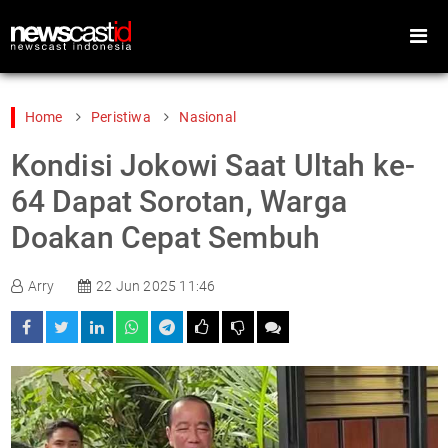
Home
Peristiwa
Nasional
Kondisi Jokowi Saat Ultah ke-
Home
Peristiwa
64 Dapat Sorotan, Warga
Gaya Hidup
Teknologi
Doakan Cepat Sembuh
Games
Sports
Arry
22 Jun 2025 11:46
Foto
Video
Indeks
Cari