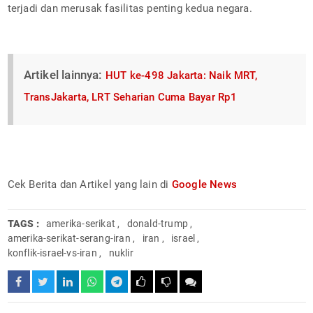
terjadi dan merusak fasilitas penting kedua negara.
Artikel lainnya:
HUT ke-498 Jakarta: Naik MRT,
TransJakarta, LRT Seharian Cuma Bayar Rp1
Cek Berita dan Artikel yang lain di
Google News
TAGS :
amerika-serikat
,
donald-trump
,
amerika-serikat-serang-iran
,
iran
,
israel
,
konflik-israel-vs-iran
,
nuklir