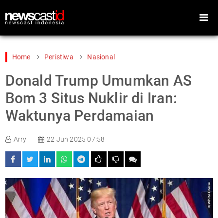
Home
Peristiwa
Nasional
Donald Trump Umumkan AS
Home
Peristiwa
Bom 3 Situs Nuklir di Iran:
Gaya Hidup
Teknologi
Waktunya Perdamaian
Games
Sports
Arry
22 Jun 2025 07:58
Foto
Video
Indeks
Cari